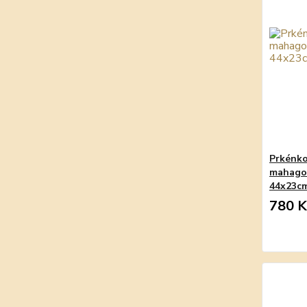
Prkénko
mahago
44x23c
780 K