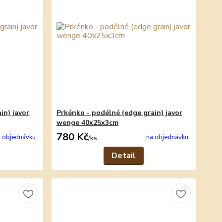
in) javor
Prkénko - podélné (edge grain) javor
wenge 40x25x3cm
780 Kč
 objednávku
na objednávku
/
ks
Detail