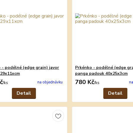
 - podélné (edge grain) javor
Prkénko - podélné (edge gra
 29x11xcm
panga padouk 40x25x3cm
č
780 Kč
na objednávku
na
/
ks
/
ks
Detail
Detail