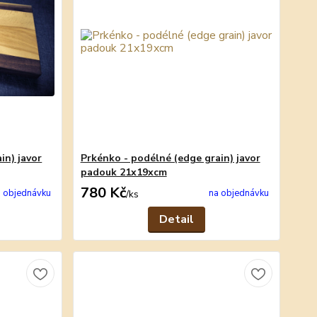
in) javor
Prkénko - podélné (edge grain) javor
padouk 21x19xcm
780 Kč
 objednávku
na objednávku
/
ks
Detail