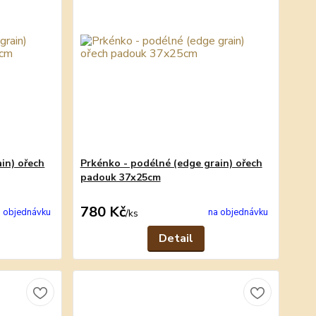
in) ořech
Prkénko - podélné (edge grain) ořech
padouk 37x25cm
780 Kč
 objednávku
na objednávku
/
ks
Detail