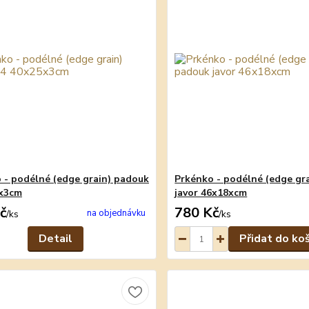
 - podélné (edge grain) padouk
Prkénko - podélné (edge gr
5x3cm
javor 46x18xcm
č
780 Kč
na objednávku
/
ks
/
ks
Detail
Přidat do ko