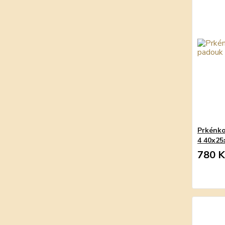
Prkénko
4 40x2
780 K