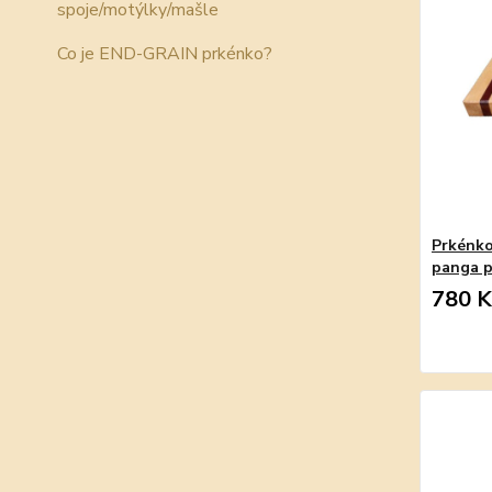
spoje/motýlky/mašle
Co je END-GRAIN prkénko?
Prkénko
panga 
780 K