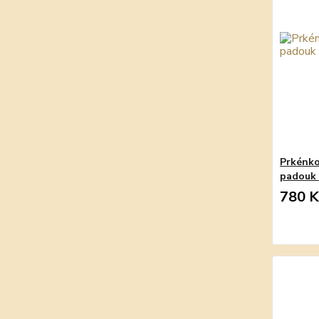
Prkénko
padouk
780 K