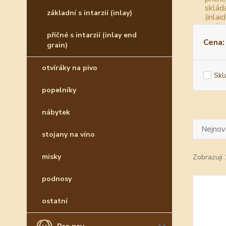
základní s intarzií (inlay)
příčné s intarzií (inlay end
Cena:
grain)
otvíráky na pivo
Skl
popelníky
nábytek
Nejnově
stojany na víno
misky
Zobrazuji 
podnosy
ostatní