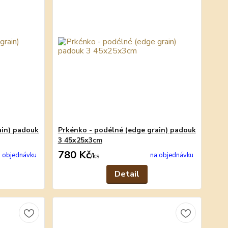
ain) padouk
Prkénko - podélné (edge grain) padouk
3 45x25x3cm
780 Kč
 objednávku
na objednávku
/
ks
Detail