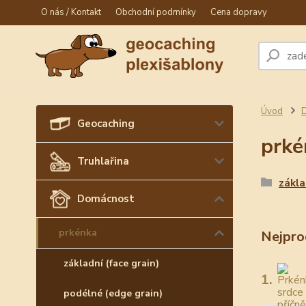
O nás / Kontakt
Obchodní podmínky
Cena dopravy
Úvod
Geocaching
prké
Truhlařina
zákla
Domácnost
prkénka
Nejpro
základní (face grain)
1.
podélné (edge grain)