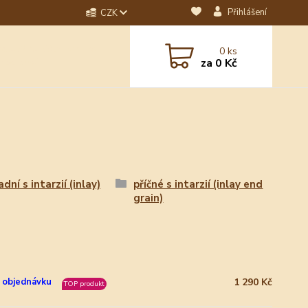
Přihlášení
CZK
dotaz? Napište nám na
0
ks
ebo email.
za
0 Kč
adní s intarzií (inlay)
příčné s intarzií (inlay end
grain)
1 290 Kč
 objednávku
TOP produkt