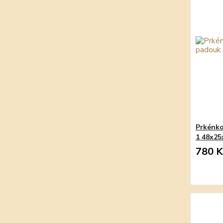
Prkénko
1 48x2
780 K