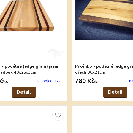
 - podélné (edge grain) jasan
Prkénko - podélné (edge gra
padouk 40x25x3cm
ořech 38x21cm
č
780 Kč
na objednávku
na
/
ks
/
ks
Detail
Detail