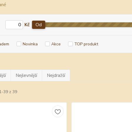
Kč
Od
adem
Novinka
Akce
TOP produkt
jší
Nejlevnější
Nejdražší
1-39 z 39