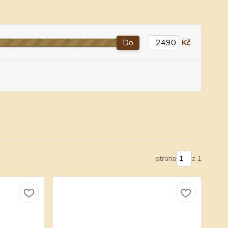
Do
Kč
strana
z 1