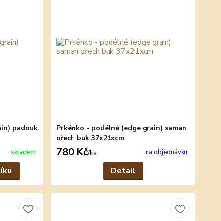
ain) padouk
Prkénko - podélné (edge grain) saman
ořech buk 37x21xcm
780 Kč
skladem
na objednávku
/
ks
šíku
Detail