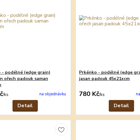
 - podélné (edge grain)
Prkénko - podélné (edge gra
n ořech padouk saman
jasan padouk 45x21xcm
m
č
780 Kč
na objednávku
na
/
ks
/
ks
Detail
Detail