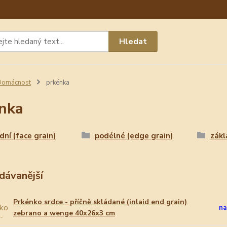
Máte 
Hledat
chat n
Domácnost
prkénka
nka
dní (face grain)
podélné (edge grain)
zákl
dávanější
Prkénko srdce - příčně skládané (inlaid end grain)
na
zebrano a wenge 40x26x3 cm