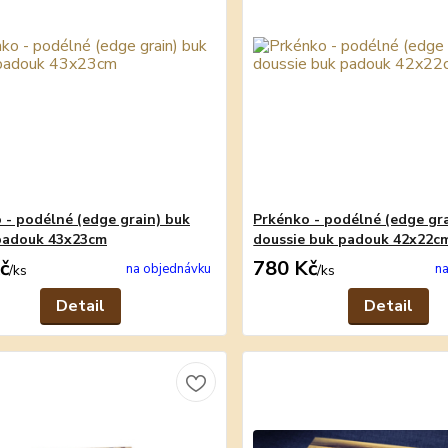
 - podélné (edge grain) buk
Prkénko - podélné (edge gra
padouk 43x23cm
doussie buk padouk 42x22c
č
780 Kč
na objednávku
na
/
ks
/
ks
Detail
Detail