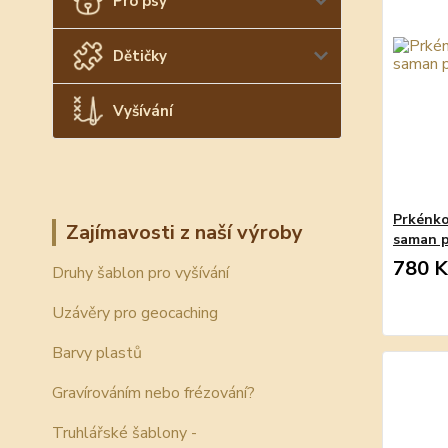
Pro psy
Dětičky
Vyšívání
Prkénko
Zajímavosti z naší výroby
saman 
780 K
Druhy šablon pro vyšívání
Uzávěry pro geocaching
Barvy plastů
Gravírováním nebo frézování?
Truhlářské šablony -