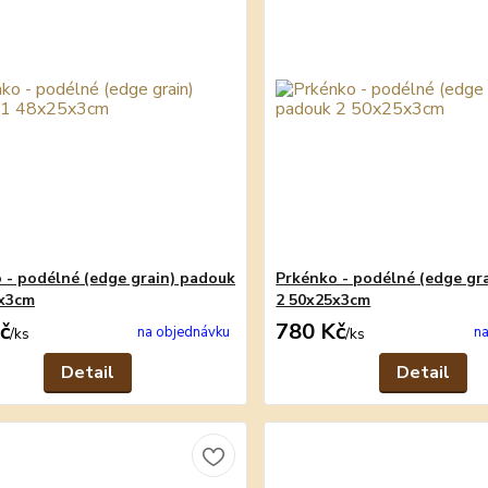
 - podélné (edge grain) padouk
Prkénko - podélné (edge gr
5x3cm
2 50x25x3cm
č
780 Kč
na objednávku
na
/
ks
/
ks
Detail
Detail