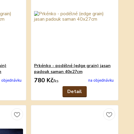
in)
Prkénko - podélné (edge grain) jasan
m
padouk saman 40x27cm
780 Kč
 objednávku
na objednávku
/
ks
Detail