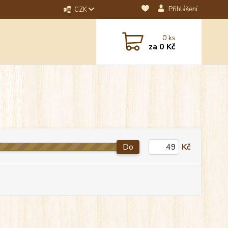
Přihlášení
CZK
dotaz? Napište nám na
0
ks
ebo email.
za
0 Kč
Do
Kč