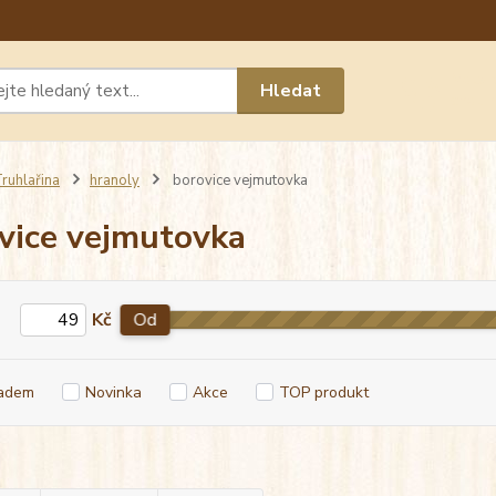
Máte 
Hledat
chat n
ruhlařina
hranoly
borovice vejmutovka
vice vejmutovka
Kč
Od
adem
Novinka
Akce
TOP produkt