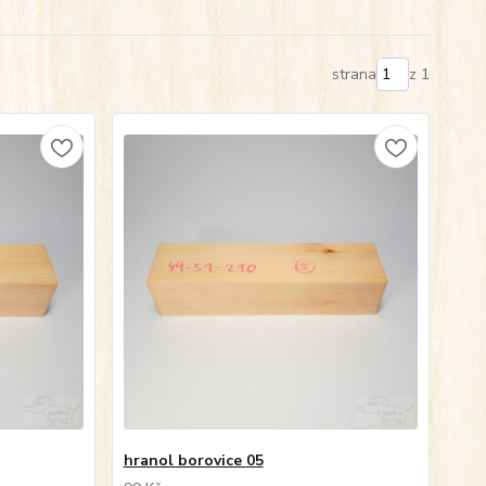
strana
z 1
hranol borovice 05