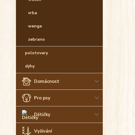
vrba
wenge
zebrano
polotovary
dýhy
Domácnost
Pro psy
Dětičky
Vyšívání