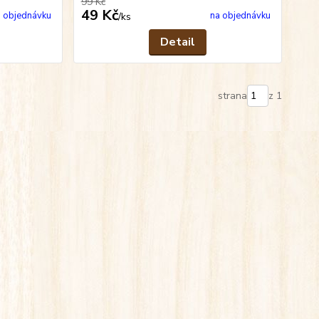
99 Kč
49 Kč
 objednávku
na objednávku
/
ks
Detail
strana
z 1