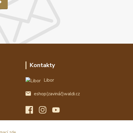
Kontakty
Libor
eshop(zavináč)waldi.cz
rmací zde