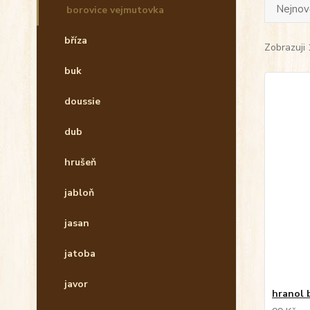
Nejnově
borovice vejmutovka
bříza
Zobrazuji 
buk
doussie
dub
hrušeň
jabloň
jasan
jatoba
javor
hranol 