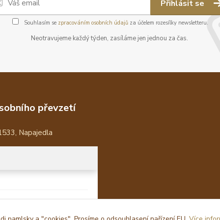
Přihlásit se
Souhlasím se
zpracováním osobních údajů
za účelem rozesílky newsletteru.
Neotravujeme každý týden, zasíláme jen jednou za čas.
sobního převzetí
1533, Napajedla
i pamlsky a "cookies". Prosíme o odsouhlasení nařízení EU.
Více info