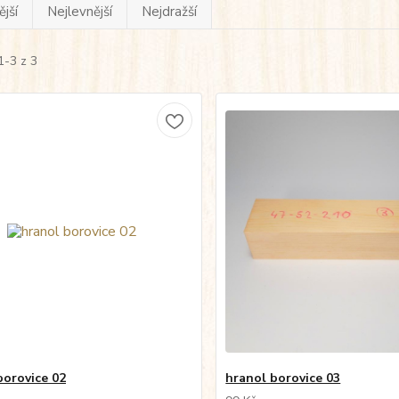
jší
Nejlevnější
Nejdražší
1-3 z 3
borovice 02
hranol borovice 03