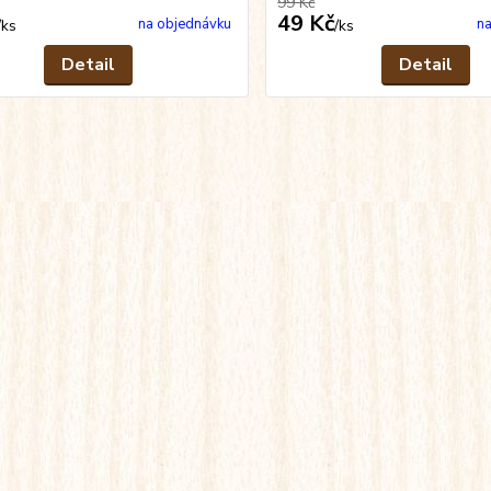
99 Kč
49 Kč
na objednávku
na
/
ks
/
ks
Detail
Detail