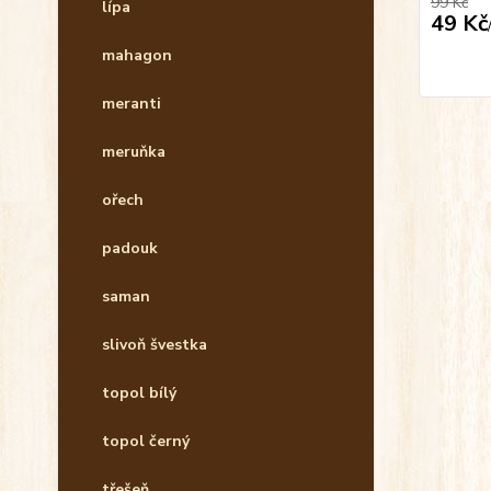
99 Kč
lípa
49 Kč
mahagon
meranti
meruňka
ořech
padouk
saman
slivoň švestka
topol bílý
topol černý
třešeň