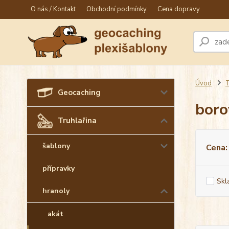
O nás / Kontakt
Obchodní podmínky
Cena dopravy
Úvod
T
Geocaching
boro
Truhlařina
šablony
Cena:
přípravky
Skl
hranoly
akát