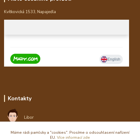
Kvítkovická 1533, Napajedla
Kontakty
Libor
Máme rádi pamlsky a "cookies". Prosíme o odsouhlasení nařízení
eshop(zavináč)waldi.cz
EU.
Více informací zde