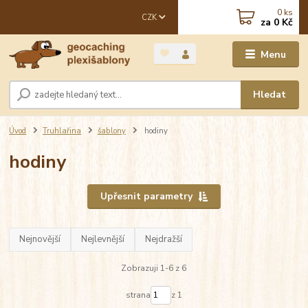
0
ks
CZK
za
0 Kč
Menu
Hledat
Úvod
Truhlařina
šablony
hodiny
hodiny
Upřesnit parametry
Nejnovější
Nejlevnější
Nejdražší
Zobrazuji 1-6 z 6
strana
z 1