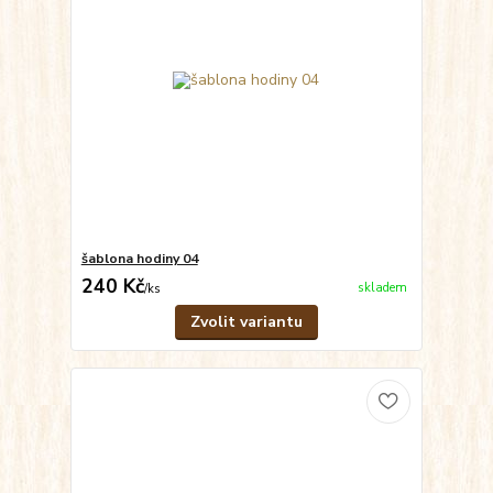
šablona hodiny 04
240 Kč
skladem
/
ks
Zvolit variantu