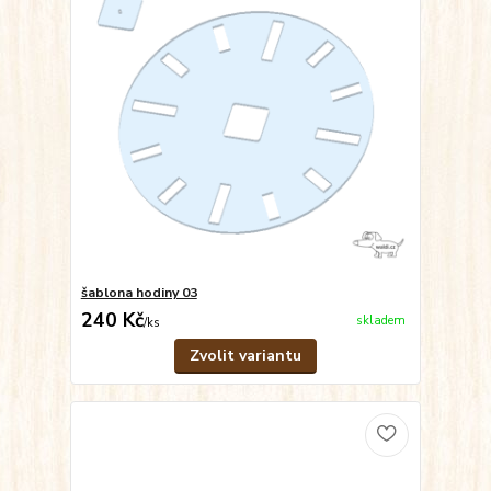
šablona hodiny 03
240 Kč
skladem
/
ks
Zvolit variantu