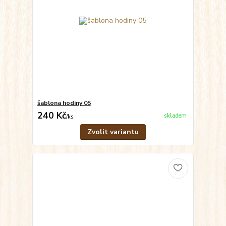
šablona hodiny 05
240 Kč
skladem
/
ks
Zvolit variantu