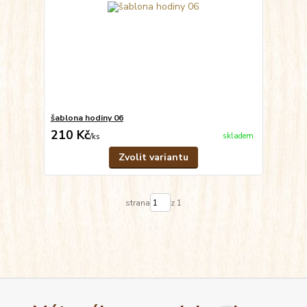
šablona hodiny 06
210 Kč
skladem
/
ks
Zvolit variantu
strana
z 1