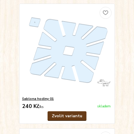
šablona hodiny 01
240 Kč
skladem
/
ks
Zvolit variantu