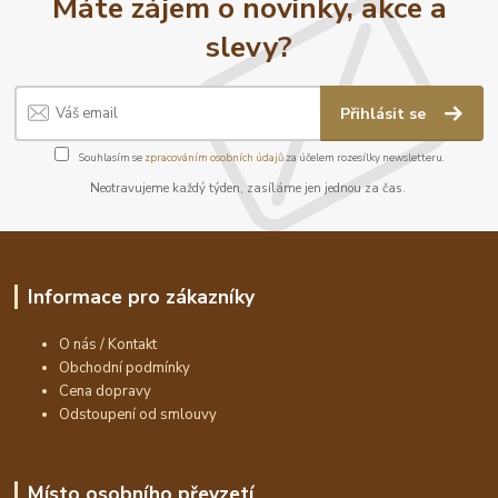
Máte zájem o novinky, akce a
slevy?
Přihlásit se
Souhlasím se
zpracováním osobních údajů
za účelem rozesílky newsletteru.
Neotravujeme každý týden, zasíláme jen jednou za čas.
Informace pro zákazníky
O nás / Kontakt
Obchodní podmínky
Cena dopravy
Odstoupení od smlouvy
Místo osobního převzetí