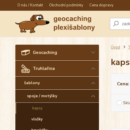
O nás / Kontakt
Obchodní podmínky
Cena dopravy
Úvod
T
Geocaching
kaps
Truhlařina
šablony
Cena:
spoje / motýlky
Skl
kapsy
vložky