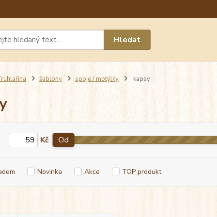
Máte 
Hledat
chat n
ruhlařina
šablony
spoje / motýlky
kapsy
y
Kč
Od
adem
Novinka
Akce
TOP produkt