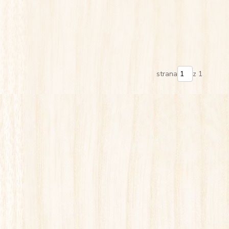
strana
z 1