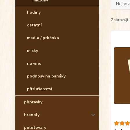
hmoždíky
Nejnově
hodiny
Zobrazuji 
ostatní
madla / prkénka
misky
na víno
podnosy na panáky
příslušenství
přípravky
hranoly
polotovary