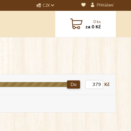
Přihlášení
CZK
dotaz? Napište nám na
0
ks
ebo email.
za
0 Kč
Do
Kč