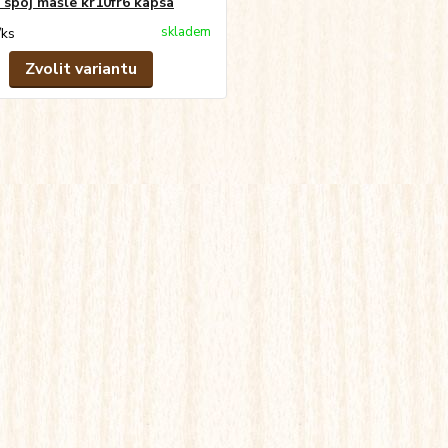
 spoj mašle kr10fr6 kapsa
skladem
/
ks
Zvolit variantu