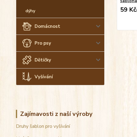
šablona
59 Kč
dýhy
Domácnost
Pro psy
Dětičky
Vyšívání
Zajímavosti z naší výroby
Druhy šablon pro vyšívání