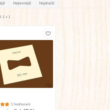
jší
Nejlevnější
Nejdražší
1-1 z 1
1 hodnocení