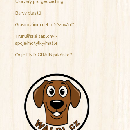
Uzávěry pro geocaching
Barvy plastů
Gravírováním nebo frézování?
Truhlářské šablony -
spoje/motýlky/mašle
Co je END-GRAIN prkénko?