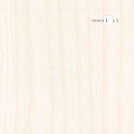
strana
z 1