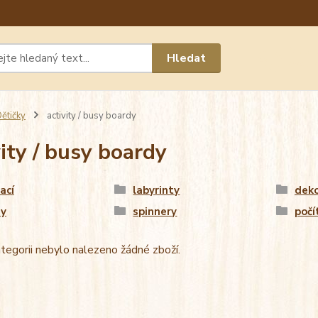
Máte 
Hledat
chat n
ětičky
activity / busy boardy
vity / busy boardy
ací
labyrinty
dek
ny
spinnery
počí
tegorii nebylo nalezeno žádné zboží.