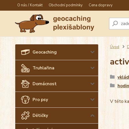
O nás / Kontakt
Obchodní podmínky
Cena dopravy
Úvod
D
Geocaching
acti
Truhlařina
vklád
Domácnost
hodi
Pro psy
V této ka
Dětičky