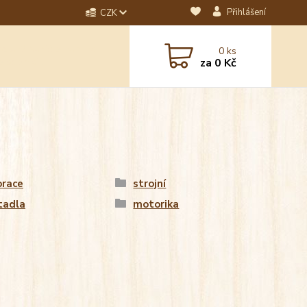
Přihlášení
CZK
dotaz? Napište nám na
0
ks
ebo email.
za
0 Kč
orace
strojní
tadla
motorika