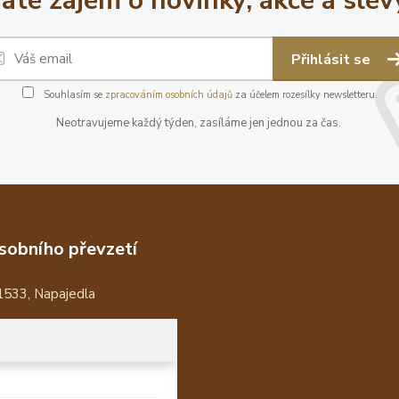
áte zájem o novinky, akce a slev
Přihlásit se
Souhlasím se
zpracováním osobních údajů
za účelem rozesílky newsletteru.
Neotravujeme každý týden, zasíláme jen jednou za čas.
sobního převzetí
1533, Napajedla