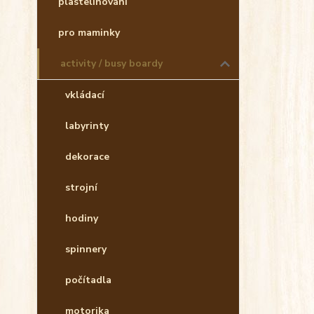
plastelínování
pro maminky
activity / busy boardy
vkládací
labyrinty
dekorace
strojní
hodiny
spinnery
počítadla
motorika