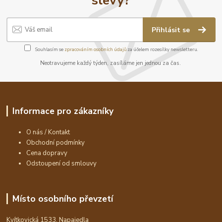
Přihlásit se
Souhlasím se
zpracováním osobních údajů
za účelem rozesílky newsletteru.
Neotravujeme každý týden, zasíláme jen jednou za čas.
Informace pro zákazníky
O nás / Kontakt
Obchodní podmínky
Cena dopravy
Odstoupení od smlouvy
Místo osobního převzetí
Kvítkovická 1533, Napajedla