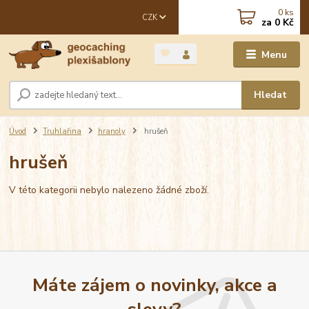
0
ks
CZK
za
0 Kč
Menu
Hledat
Úvod
Truhlařina
hranoly
hrušeň
hrušeň
V této kategorii nebylo nalezeno žádné zboží.
Máte zájem o novinky, akce a
slevy?