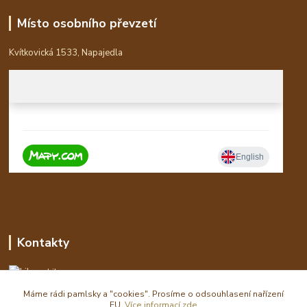
Místo osobního převzetí
Kvítkovická 1533, Napajedla
Kontakty
Libor
Máme rádi pamlsky a "cookies". Prosíme o odsouhlasení nařízení
eshop(zavináč)waldi.cz
EU.
Více informací zde