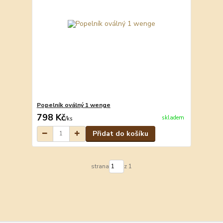
Popelník oválný 1 wenge
798 Kč
skladem
/
ks
Přidat do košíku
strana
z 1