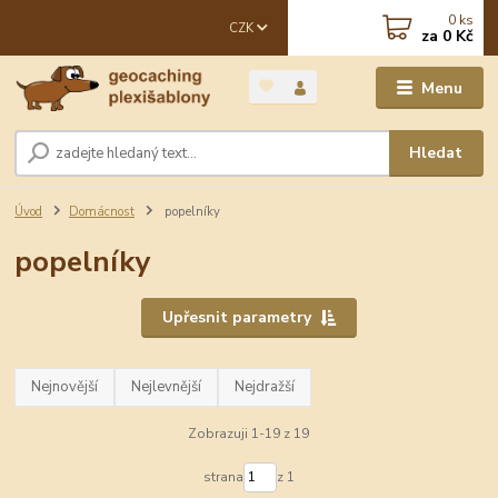
0
ks
CZK
za
0 Kč
Menu
Hledat
Úvod
Domácnost
popelníky
popelníky
Upřesnit parametry
Nejnovější
Nejlevnější
Nejdražší
Zobrazuji 1-19 z 19
strana
z 1