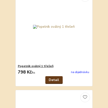
Popelník oválný 1 třešeň
798 Kč
na objednávku
/
ks
Detail