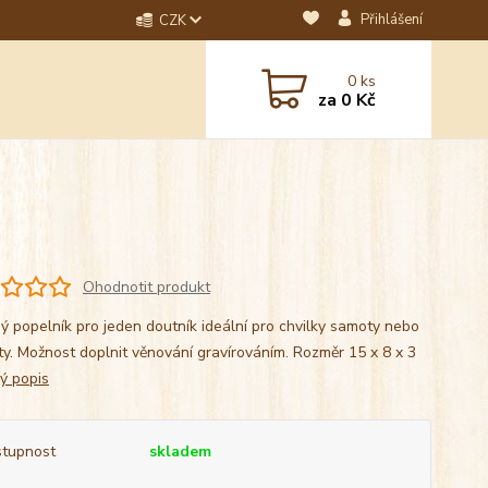
Přihlášení
CZK
dotaz? Napište nám na
0
ks
ebo email.
za
0 Kč
Ohodnotit produkt
ý popelník pro jeden doutník ideální pro chvilky samoty nebo
ty. Možnost doplnit věnování gravírováním. Rozměr 15 x 8 x 3
lý popis
tupnost
skladem