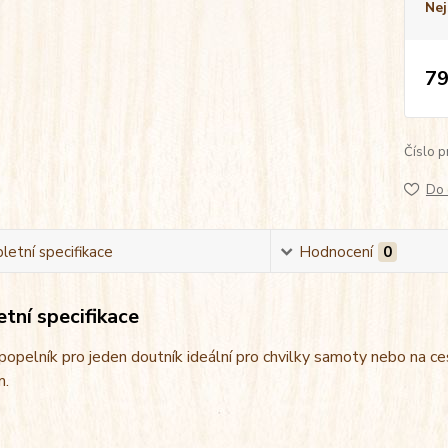
Nej
79
Číslo p
Do 
etní specifikace
Hodnocení
0
tní specifikace
opelník pro jeden doutník ideální pro chvilky samoty nebo na c
m.