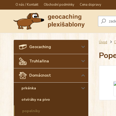
O nás / Kontakt
Obchodní podmínky
Cena dopravy
Úvod
Geocaching
Pope
Truhlařina
Domácnost
prkénka
otvíráky na pivo
popelníky