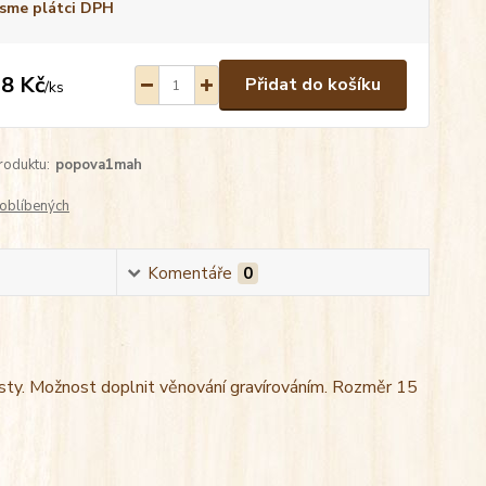
sme plátci DPH
8 Kč
Přidat do košíku
/
ks
roduktu:
popova1mah
oblíbených
Komentáře
0
esty. Možnost doplnit věnování gravírováním. Rozměr 15