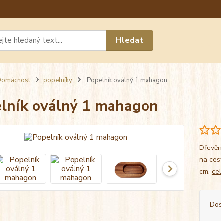
Máte 
Hledat
chat n
Domácnost
popelníky
Popelník oválný 1 mahagon
lník oválný 1 mahagon
Dřevěn
na ces
cm.
ce
Dos