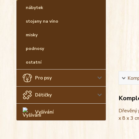
nábytek
stojany na víno
misky
podnosy
ostatní
Pro psy
Kompl
Dětičky
Komple
Dřevěný p
Vyšívání
x 8 x 3 c