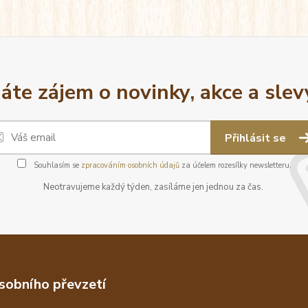
áte zájem o novinky, akce a slev
Přihlásit se
Souhlasím se
zpracováním osobních údajů
za účelem rozesílky newsletteru.
Neotravujeme každý týden, zasíláme jen jednou za čas.
sobního převzetí