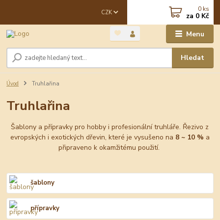
0
ks
CZK
za
0 Kč
Menu
Hledat
Úvod
Truhlařina
Truhlařina
Šablony a přípravky pro hobby i profesionální truhláře. Řezivo z
evropských i exotických dřevin, které je vysušeno na
8 ~ 10 %
a
připraveno k okamžitému použití.
šablony
přípravky