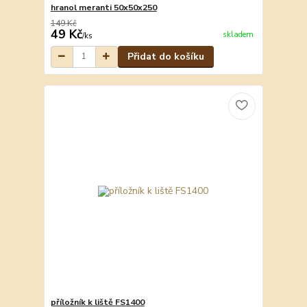
hranol meranti 50x50x250
149 Kč
49 Kč
skladem
/
ks
Přidat do košíku
příložník k liště FS1400