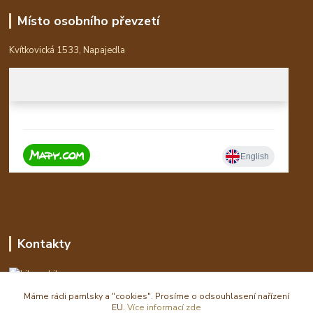
Místo osobního převzetí
Kvítkovická 1533, Napajedla
Kontakty
Libor
Máme rádi pamlsky a "cookies". Prosíme o odsouhlasení nařízení
eshop(zavináč)waldi.cz
EU.
Více informací zde