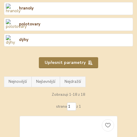
hranoly
polotovary
dýhy
Upřesnit parametry
Nejnovější
Nejlevnější
Nejdražší
Zobrazuji 1-18 z 18
strana
z 1