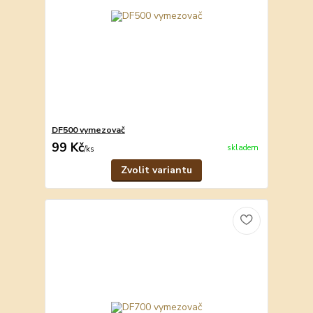
DF500 vymezovač
99 Kč
skladem
/
ks
Zvolit variantu