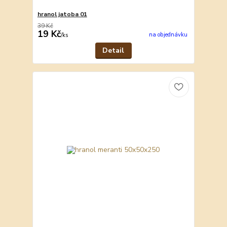
hranol jatoba 01
39 Kč
19 Kč
na objednávku
/
ks
Detail