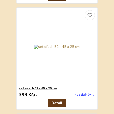
set ořech E2 - 45 x 25 cm
399 Kč
na objednávku
/
ks
Detail