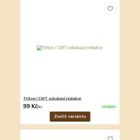
Triton / CMT odsávací redukce
99 Kč
skladem
/
ks
Zvolit variantu