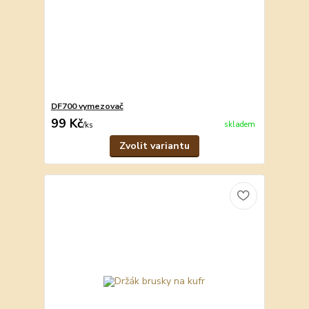
DF700 vymezovač
99 Kč
skladem
/
ks
Zvolit variantu