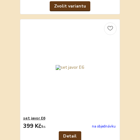
Zvolit variantu
set javor E6
399 Kč
na objednávku
/
ks
Detail