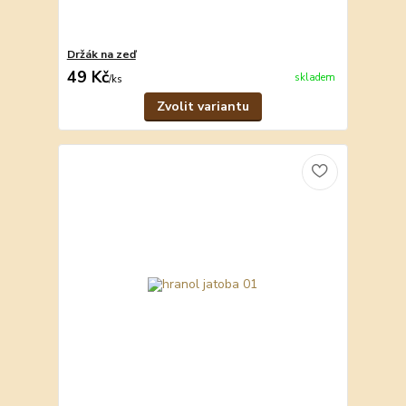
Držák na zeď
49 Kč
skladem
/
ks
Zvolit variantu