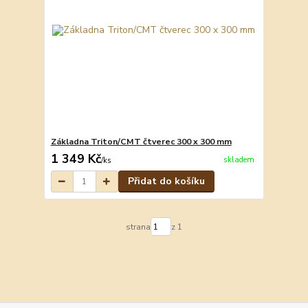
Základna Triton/CMT čtverec 300 x 300 mm
1 349 Kč
skladem
/
ks
Přidat do košíku
strana
z 1