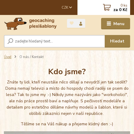
0
ks
CZK
za
0 Kč
Menu
Hledat
Úvod
O nás / Kontakt
Kdo jsme?
Znáte ty lidi, kteří neustále něco dělají a nevydrží jen tak sedět?
Doma nemají televizi a místo do hospody chodí raději se psem do
lesa? Tak to jsme my :-) Někdy jsme nazýváni jako "workoholici",
ale nás práce prostě baví a naplňuje. S pečlivostí modeláře a
detailem pro estetično děláme návrhy modelů a šablon, které si
oblíbili zákazníci nejen v naší republice.
Těšíme se na Váš nákup a přejeme klidný den :-)