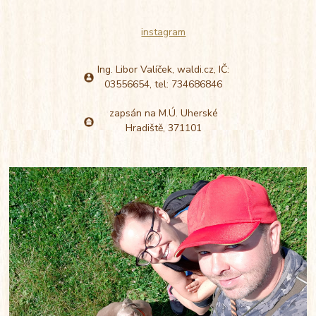
instagram
Ing. Libor Valíček, waldi.cz,
IČ:
03556654, tel: 734686846
zapsán na M.Ú. Uherské
Hradiště, 371101