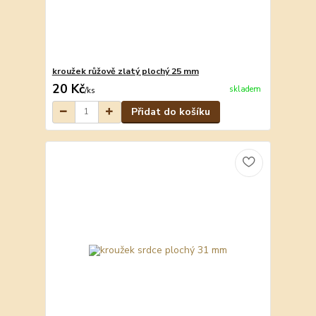
kroužek růžově zlatý plochý 25 mm
20 Kč
skladem
/
ks
Přidat do košíku