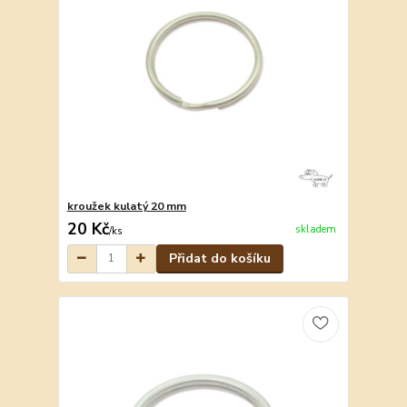
kroužek kulatý 20 mm
20 Kč
skladem
/
ks
Přidat do košíku