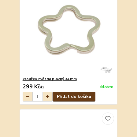
kroužek hvězda plochý 34 mm
299 Kč
skladem
/
ks
Přidat do košíku