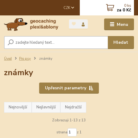
0
ks
CZK
za
0 Kč
Menu
Hledat
Úvod
Pro psy
známky
známky
Upřesnit parametry
Nejnovější
Nejlevnější
Nejdražší
Zobrazuji 1-13 z 13
strana
z 1