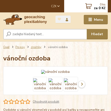
0
ks
CZK
za
0 Kč
Menu
Hledat
Úvod
Pro psy
známky
vánoční ozdoba
vánoční ozdoba
Ohodnotit produkt
Ozdobte si vánoční stromeček v podobě psí baňky a nezapomeňte ani