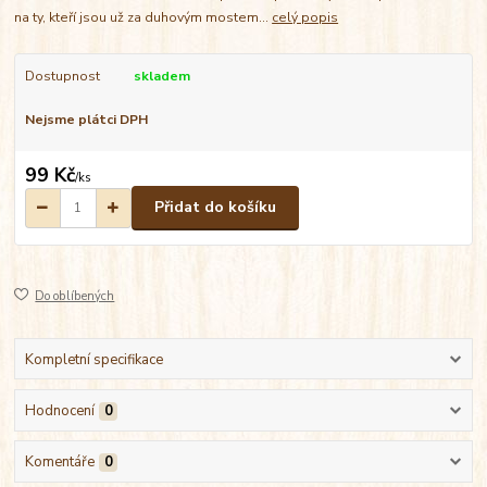
na ty, kteří jsou už za duhovým mostem...
celý popis
Dostupnost
skladem
Nejsme plátci DPH
99 Kč
/
ks
Přidat do košíku
Do oblíbených
Kompletní specifikace
Hodnocení
0
Komentáře
0