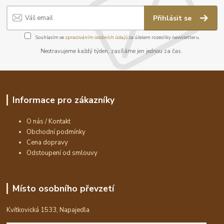
Přihlásit se
Souhlasím se
zpracováním osobních údajů
za účelem rozesílky newsletteru.
Neotravujeme každý týden, zasíláme jen jednou za čas.
Informace pro zákazníky
O nás / Kontakt
Obchodní podmínky
Cena dopravy
Odstoupení od smlouvy
Místo osobního převzetí
Kvítkovická 1533, Napajedla