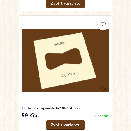
Zvolit variantu
šablona spoj mašle kr10fr6 vložka
59 Kč
skladem
/
ks
Zvolit variantu