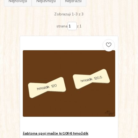
Nejnovější
Nejlevnější
Nejdražší
Zobrazuji 1-3 z 3
strana
z 1
šablona spoj mašle kr10fr6 hmoždík