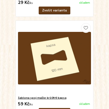
29 Kč
skladem
/
ks
Zvolit variantu
šablona spoj mašle kr10fr6 kapsa
59 Kč
skladem
/
ks