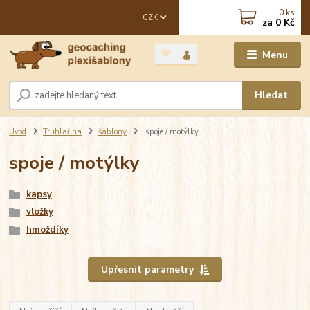
0
ks
CZK
za
0 Kč
Menu
Hledat
Úvod
Truhlařina
šablony
spoje / motýlky
spoje / motýlky
kapsy
vložky
hmoždíky
Upřesnit parametry