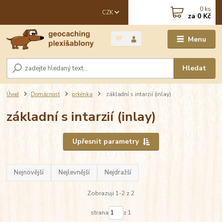
0
ks
CZK
za
0 Kč
Menu
Hledat
Úvod
Domácnost
prkénka
základní s intarzií (inlay)
základní s intarzií (inlay)
Upřesnit parametry
Nejnovější
Nejlevnější
Nejdražší
Zobrazuji 1-2 z 2
strana
z 1