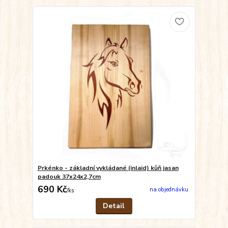
Prkénko - základní vykládané (inlaid) kůň jasan
padouk 37x24x2,7cm
690 Kč
na objednávku
/
ks
Detail