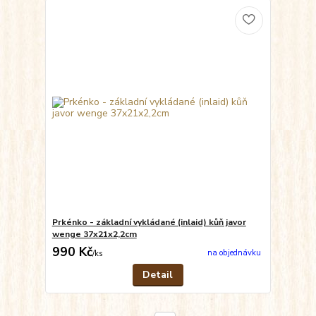
Prkénko - základní vykládané (inlaid) kůň javor
wenge 37x21x2,2cm
990 Kč
na objednávku
/
ks
Detail