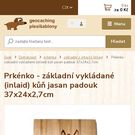
0
ks
CZK
za
0 Kč
Menu
Hledat
Úvod
Domácnost
prkénka
základní s intarzií (inlay)
Prkénko -
základní vykládané (inlaid) kůň jasan padouk 37x24x2,7cm
Prkénko - základní vykládané
(inlaid) kůň jasan padouk
37x24x2,7cm