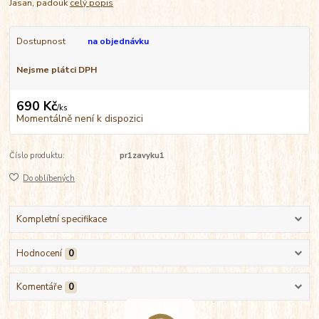
Jasan, padouk
celý popis
Dostupnost
na objednávku
Nejsme plátci DPH
690 Kč
/
ks
Momentálně není k dispozici
Číslo produktu:
pr1zavyku1
Do oblíbených
Kompletní specifikace
Hodnocení
0
Komentáře
0