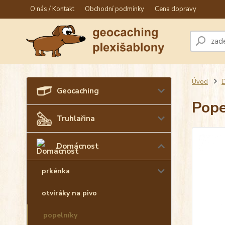
O nás / Kontakt
Obchodní podmínky
Cena dopravy
Úvod
Geocaching
Pope
Truhlařina
Domácnost
prkénka
otvíráky na pivo
popelníky