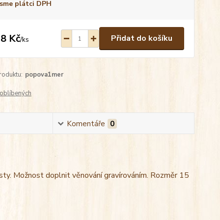
sme plátci DPH
8 Kč
Přidat do košíku
/
ks
roduktu:
popova1mer
oblíbených
Komentáře
0
esty. Možnost doplnit věnování gravírováním. Rozměr 15