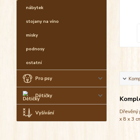
nábytek
stojany na víno
misky
podnosy
ostatní
Pro psy
Kompl
Dětičky
Komple
Dřevěný p
Vyšívání
x 8 x 3 c