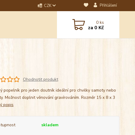
Přihlášení
CZK
dotaz? Napište nám na
0
ks
ebo email.
za
0 Kč
Ohodnotit produkt
ý popelník pro jeden doutník ideální pro chvilky samoty nebo
ty. Možnost doplnit věnování gravírováním. Rozměr 15 x 8 x 3
lý popis
tupnost
skladem