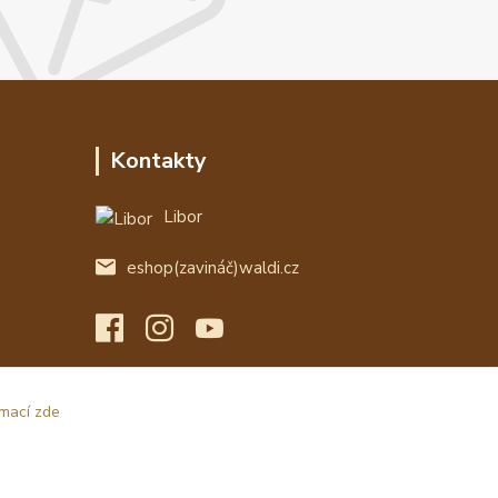
Kontakty
Libor
eshop(zavináč)waldi.cz
rmací zde