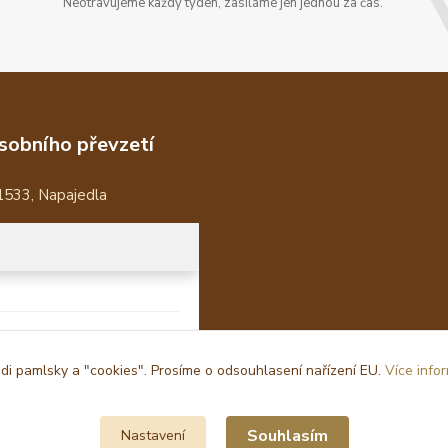
Neotravujeme každý týden, zasíláme jen jednou za čas.
sobního převzetí
1533, Napajedla
i pamlsky a "cookies". Prosíme o odsouhlasení nařízení EU.
Více info
Souhlasím
Nastavení