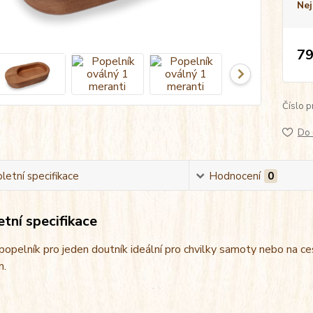
Nej
79
Číslo p
Do 
etní specifikace
Hodnocení
0
tní specifikace
opelník pro jeden doutník ideální pro chvilky samoty nebo na c
m.