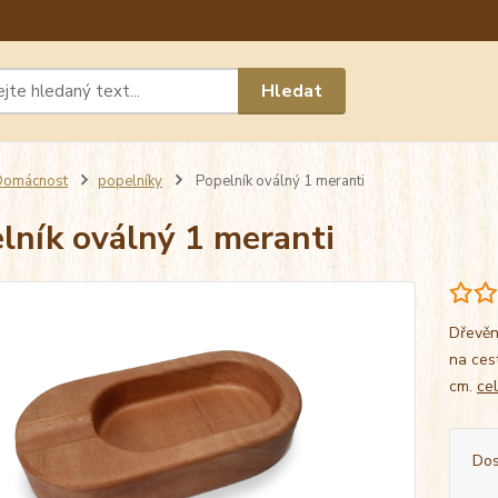
Máte 
Hledat
chat n
Domácnost
popelníky
Popelník oválný 1 meranti
lník oválný 1 meranti
Dřevěn
na ces
cm.
ce
Dos