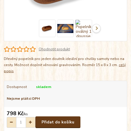
Ohodnotit produkt
Dřevěný popelník pro jeden doutník ideální pro chvilky samoty nebo na
cesty. Možnost doplnit věnování gravírováním. Rozměr 15 x 8 x 3 cm.
celý
popis
Dostupnost
skladem
Nejsme plátci DPH
798 Kč
/
ks
Přidat do košíku