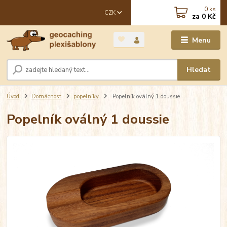
0
ks
CZK
za
0 Kč
Menu
Hledat
Úvod
Domácnost
popelníky
Popelník oválný 1 doussie
Popelník oválný 1 doussie