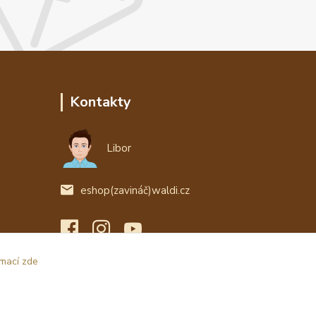
Kontakty
Libor
eshop(zavináč)waldi.cz
rmací zde