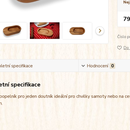
Nej
79
Číslo p
Do 
etní specifikace
Hodnocení
0
tní specifikace
opelník pro jeden doutník ideální pro chvilky samoty nebo na c
m.