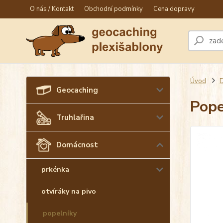
O nás / Kontakt
Obchodní podmínky
Cena dopravy
Úvod
Geocaching
Pope
Truhlařina
Domácnost
prkénka
otvíráky na pivo
popelníky