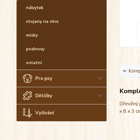
nábytek
stojany na víno
misky
podnosy
ostatní
Kompl
Pro psy
Komple
Dětičky
Dřevěný p
x 8 x 3 c
Vyšívání