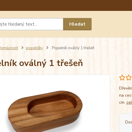
Máte 
Hledat
chat n
Domácnost
popelníky
Popelník oválný 1 třešeň
lník oválný 1 třešeň
Dřevěn
na ces
cm.
ce
Dos