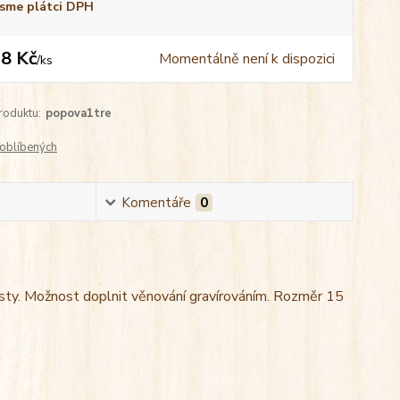
sme plátci DPH
8 Kč
Momentálně není k dispozici
/
ks
roduktu:
popova1tre
oblíbených
Komentáře
0
esty. Možnost doplnit věnování gravírováním. Rozměr 15