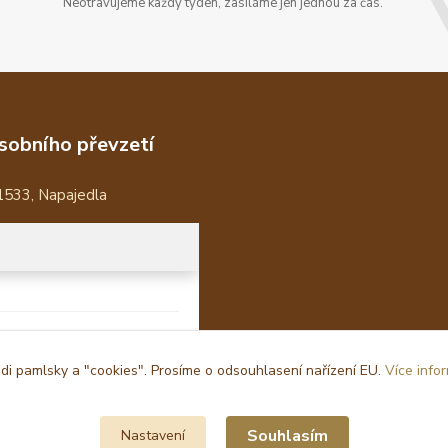
Neotravujeme každý týden, zasíláme jen jednou za čas.
sobního převzetí
1533, Napajedla
i pamlsky a "cookies". Prosíme o odsouhlasení nařízení EU.
Více info
Souhlasím
Nastavení