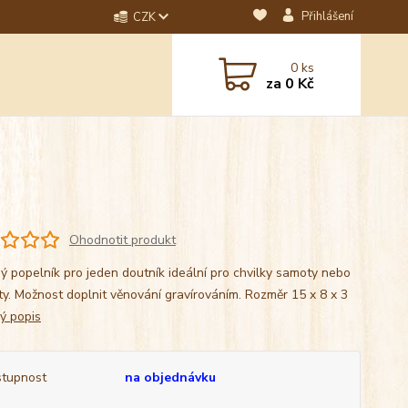
Přihlášení
CZK
dotaz? Napište nám na
0
ks
ebo email.
za
0 Kč
Ohodnotit produkt
ý popelník pro jeden doutník ideální pro chvilky samoty nebo
ty. Možnost doplnit věnování gravírováním. Rozměr 15 x 8 x 3
lý popis
tupnost
na objednávku