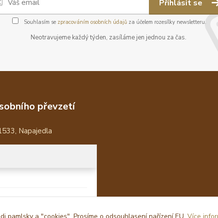
Přihlásit se
Souhlasím se
zpracováním osobních údajů
za účelem rozesílky newsletteru.
Neotravujeme každý týden, zasíláme jen jednou za čas.
sobního převzetí
1533, Napajedla
i pamlsky a "cookies". Prosíme o odsouhlasení nařízení EU.
Více info