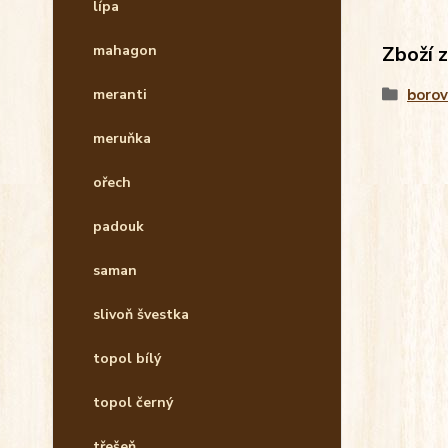
lípa
Zboží 
mahagon
borov
meranti
meruňka
ořech
padouk
saman
slivoň švestka
topol bílý
topol černý
třešeň