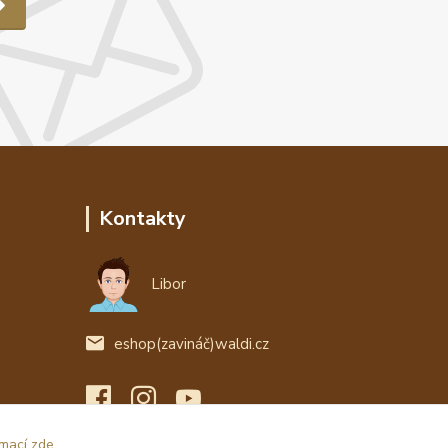
Kontakty
Libor
eshop(zavináč)waldi.cz
rmací zde