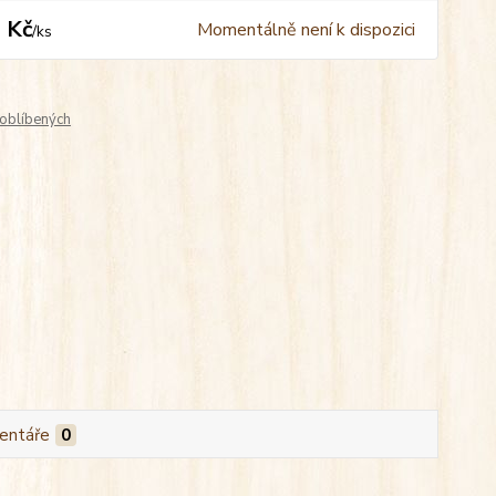
 Kč
Momentálně není k dispozici
/
ks
oblíbených
entáře
0