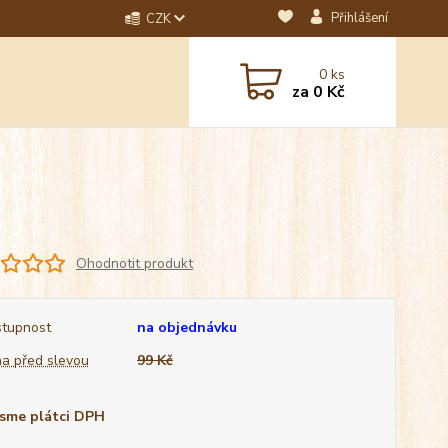
Přihlášení
CZK
dotaz? Napište nám na
0
ks
ebo email.
za
0 Kč
Ohodnotit produkt
tupnost
na objednávku
a před slevou
99 Kč
sme plátci DPH