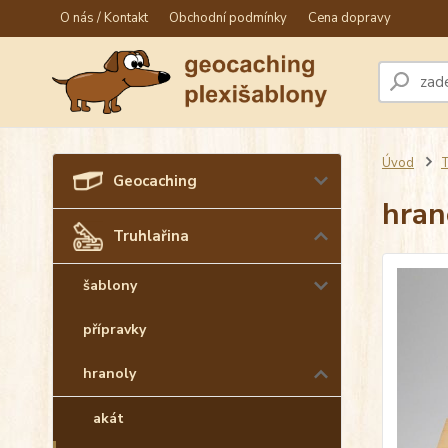
O nás / Kontakt
Obchodní podmínky
Cena dopravy
Úvod
T
Geocaching
hran
Truhlařina
šablony
přípravky
hranoly
akát