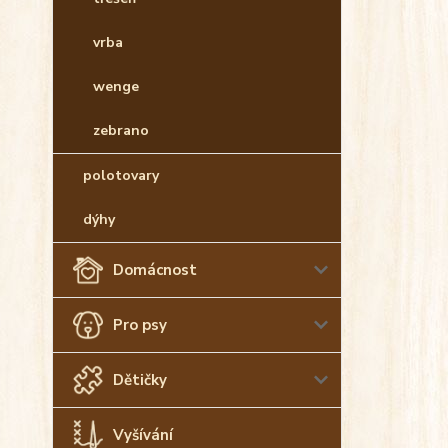
vrba
wenge
zebrano
polotovary
dýhy
Domácnost
Pro psy
Dětičky
Vyšívání