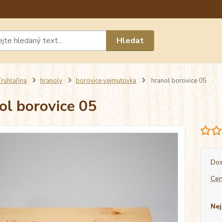
Máte 
Hledat
chat n
ruhlařina
hranoly
borovice vejmutovka
hranol borovice 05
ol borovice 05
Dos
Cen
Nej