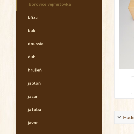
borovice vejmutovka
bříza
buk
doussie
dub
hrušeň
jabloň
jasan
jatoba
Hodn
javor