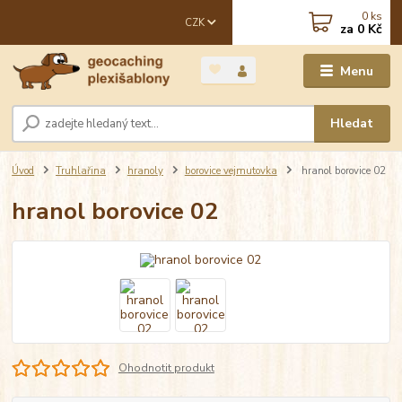
0
ks
CZK
za
0 Kč
Menu
Hledat
Úvod
Truhlařina
hranoly
borovice vejmutovka
hranol borovice 02
hranol borovice 02
Ohodnotit produkt