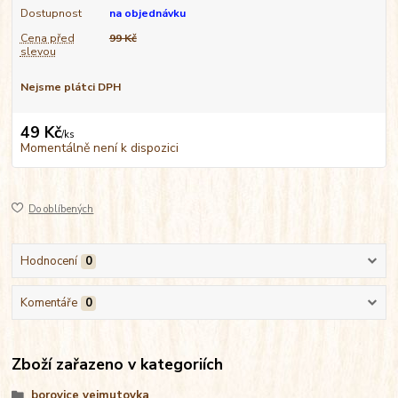
Dostupnost
na objednávku
Cena před
99 Kč
slevou
Nejsme plátci DPH
49 Kč
/
ks
Momentálně není k dispozici
Do oblíbených
Hodnocení
0
Komentáře
0
Zboží zařazeno v kategoriích
borovice vejmutovka