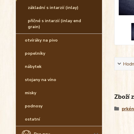
základní s intarzií (inlay)
příčné s intarzií (inlay end
grain)
otvíráky na pivo
popelníky
Hodn
nábytek
stojany na víno
misky
Zboží 
podnosy
prké
ostatní