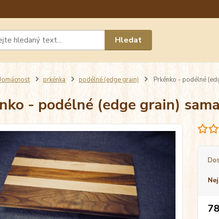
Máte 
Hledat
chat n
Domácnost
prkénka
podélné (edge grain)
Prkénko - podélné (ed
nko - podélné (edge grain) sa
Dos
Nej
78