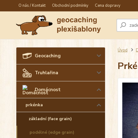
O nás / Kontakt
Obchodní podmínky
Cena dopravy
Úvod
Geocaching
Prké
Truhlařina
Domácnost
prkénka
základní (face grain)
podélné (edge grain)