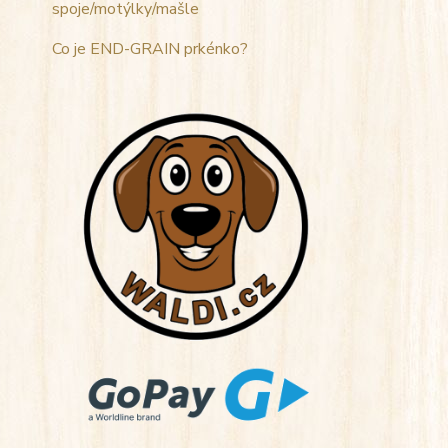
spoje/motýlky/mašle
Co je END-GRAIN prkénko?