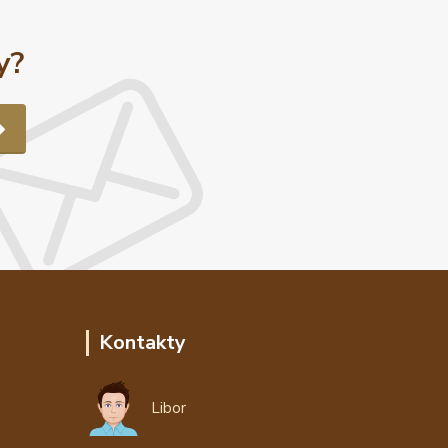
y?
Kontakty
Libor