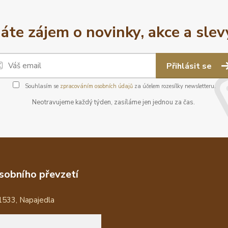
áte zájem o novinky, akce a slev
Přihlásit se
Souhlasím se
zpracováním osobních údajů
za účelem rozesílky newsletteru.
Neotravujeme každý týden, zasíláme jen jednou za čas.
sobního převzetí
1533, Napajedla