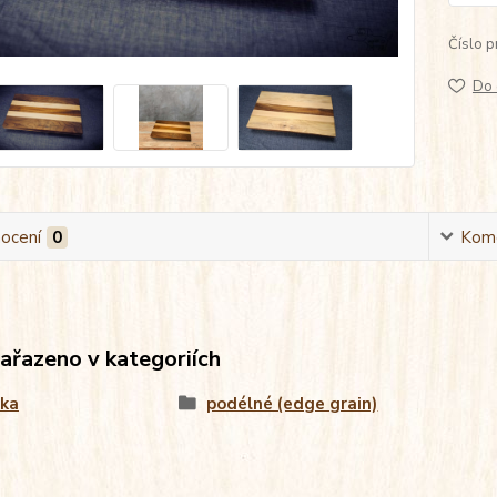
Číslo p
Do 
ocení
0
Kom
zařazeno v kategoriích
nka
podélné (edge grain)