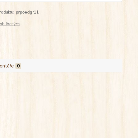
roduktu:
prpoedgr11
oblíbených
entáře
0