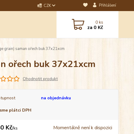
Přihlášení
CZK
dotaz? Napište nám na
0
ks
ebo email.
za
0 Kč
ge grain) saman ořech buk 37x21xcm
man ořech buk 37x21xcm
Ohodnotit produkt
tupnost
na objednávku
sme plátci DPH
0 Kč
Momentálně není k dispozici
/
ks