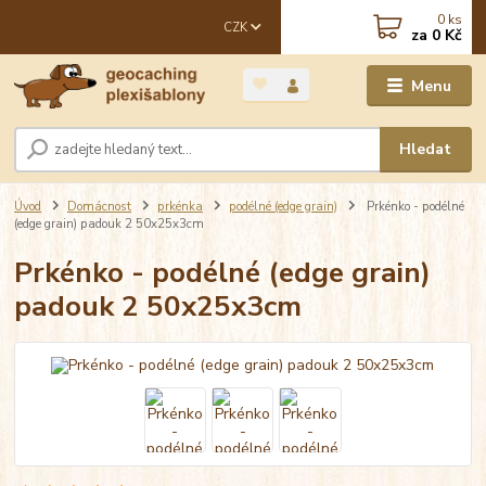
0
ks
CZK
za
0 Kč
Menu
Hledat
Úvod
Domácnost
prkénka
podélné (edge grain)
Prkénko - podélné
(edge grain) padouk 2 50x25x3cm
Prkénko - podélné (edge grain)
padouk 2 50x25x3cm