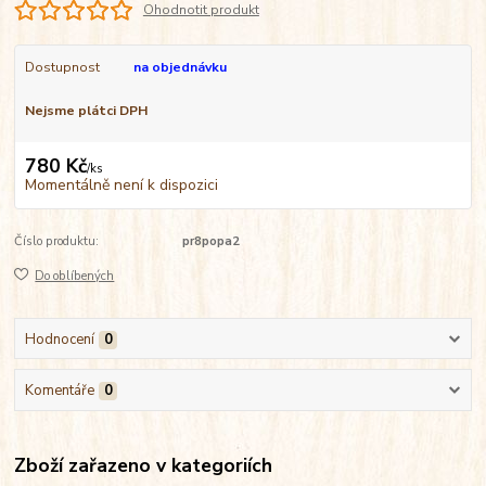
Ohodnotit produkt
Dostupnost
na objednávku
Nejsme plátci DPH
780 Kč
/
ks
Momentálně není k dispozici
Číslo produktu:
pr8popa2
Do oblíbených
Hodnocení
0
Komentáře
0
Zboží zařazeno v kategoriích