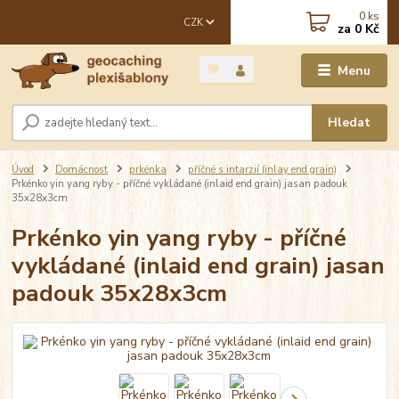
0
ks
CZK
za
0 Kč
Menu
Hledat
Úvod
Domácnost
prkénka
příčné s intarzií (inlay end grain)
Prkénko yin yang ryby - příčné vykládané (inlaid end grain) jasan padouk
35x28x3cm
Prkénko yin yang ryby - příčné
vykládané (inlaid end grain) jasan
padouk 35x28x3cm