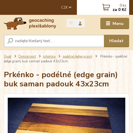
0
ks
CZK
za
0 Kč
Menu
Hledat
Úvod
Domácnost
prkénka
podélné (edge grain)
Prkénko - podélné
(edge grain) buk saman padouk 43x23cm
Prkénko - podélné (edge grain)
buk saman padouk 43x23cm