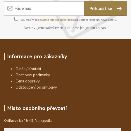
Přihlásit se
Souhlasím se
zpracováním osobních údajů
za účelem rozesílky newsletteru.
Neotravujeme každý týden, zasíláme jen jednou za čas.
Informace pro zákazníky
O nás / Kontakt
Obchodní podmínky
Cena dopravy
Odstoupení od smlouvy
Místo osobního převzetí
Kvítkovická 1533, Napajedla