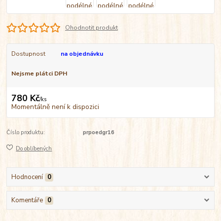
Ohodnotit produkt
Dostupnost
na objednávku
Nejsme plátci DPH
780 Kč
/
ks
Momentálně není k dispozici
Číslo produktu:
prpoedgr16
Do oblíbených
Hodnocení
0
Komentáře
0