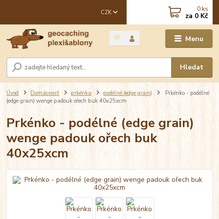
0
ks
CZK
za
0 Kč
Menu
Hledat
Úvod
Domácnost
prkénka
podélné (edge grain)
Prkénko - podélné
(edge grain) wenge padouk ořech buk 40x25xcm
Prkénko - podélné (edge grain)
wenge padouk ořech buk
40x25xcm