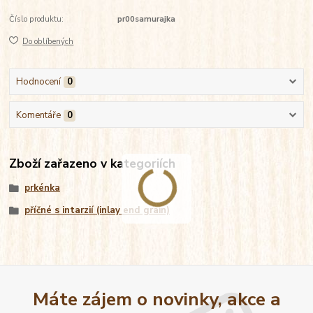
Číslo produktu:
pr00samurajka
Do oblíbených
Hodnocení
0
Komentáře
0
Zboží zařazeno v kategoriích
prkénka
příčné s intarzií (inlay end grain)
Máte zájem o novinky, akce a