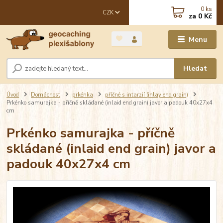
0
ks
CZK
za
0 Kč
Menu
Hledat
Úvod
Domácnost
prkénka
příčné s intarzií (inlay end grain)
Prkénko samurajka - příčně skládané (inlaid end grain) javor a padouk 40x27x4
cm
Prkénko samurajka - příčně
skládané (inlaid end grain) javor a
padouk 40x27x4 cm