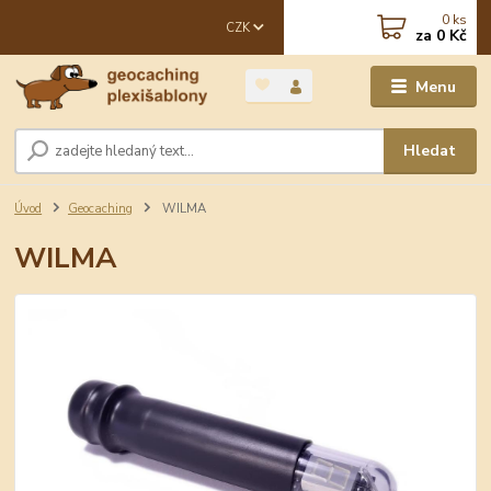
0
ks
CZK
za
0 Kč
Menu
Hledat
Úvod
Geocaching
WILMA
WILMA