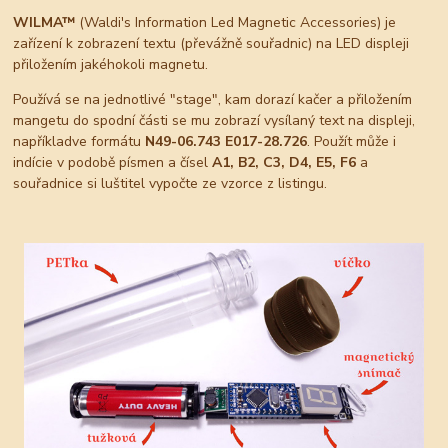
WILMA™
(Waldi's Information Led Magnetic Accessories) je
zařízení k zobrazení textu (převážně souřadnic) na LED displeji
přiložením jakéhokoli magnetu.
Používá se na jednotlivé "stage", kam dorazí kačer a přiložením
mangetu do spodní části se mu zobrazí vysílaný text na displeji,
napříkladve formátu
N49-06.743 E017-28.726
. Použít může i
indície v podobě písmen a čísel
A1, B2, C3, D4, E5, F6
a
souřadnice si luštitel vypočte ze vzorce z listingu.