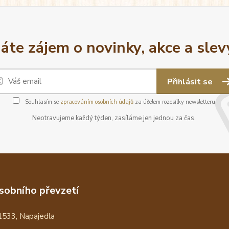
áte zájem o novinky, akce a slev
Přihlásit se
Souhlasím se
zpracováním osobních údajů
za účelem rozesílky newsletteru.
Neotravujeme každý týden, zasíláme jen jednou za čas.
sobního převzetí
1533, Napajedla