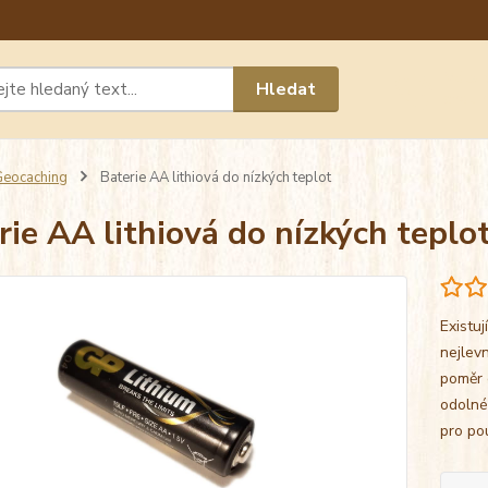
Máte 
Hledat
chat n
eocaching
Baterie AA lithiová do nízkých teplot
rie AA lithiová do nízkých teplo
Existuj
nejlev
poměr c
odolné
pro pou