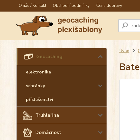
O nás / Kontakt
Obchodní podmínky
Cena dopravy
Úvod
G
Geocaching
Bate
elektronika
schránky
příslušenství
Truhlařina
Domácnost