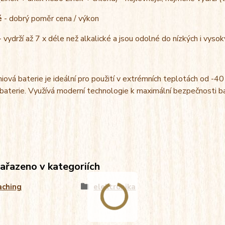
é
- dobrý poměr cena / výkon
- vydrží až 7 x déle než alkalické a jsou odolné do nízkých i vyso
hiová baterie je ideální pro použití v extrémních teplotách od -4
 baterie. Využívá moderní technologie k maximální bezpečnosti bat
zařazeno v kategoriích
aching
elektronika