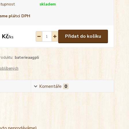
tupnost
skladem
sme plátci DPH
 Kč
Přidat do košíku
/
ks
roduktu:
baterieaagpli
oblíbených
Komentáře
0
 (tyto neprodáváme)