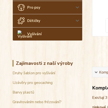
Pro psy
Dětičky
Vyšívání
Zajímavosti z naší výroby
Kompl
Druhy šablon pro vyšívání
Uzávěry pro geocaching
Komple
Barvy plastů
Existují 3
Gravírováním nebo frézování?
zinkové
(