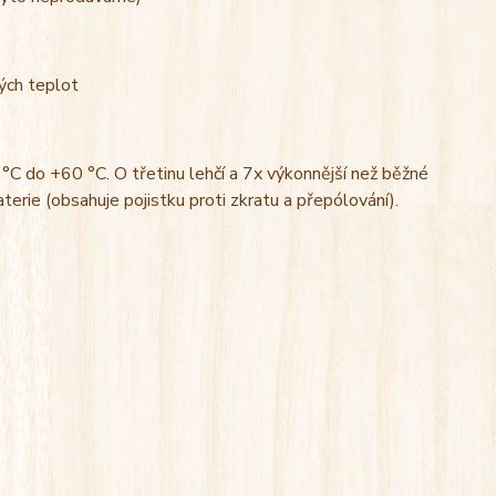
kých teplot
0 °C do +60 °C. O třetinu lehčí a 7x výkonnější než běžné
erie (obsahuje pojistku proti zkratu a přepólování).