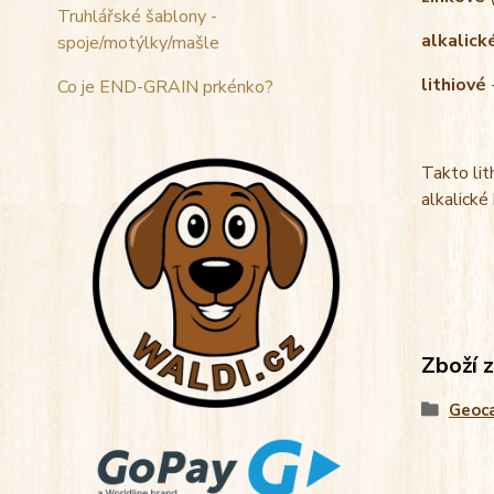
Truhlářské šablony -
alkalick
spoje/motýlky/mašle
lithiové
Co je END-GRAIN prkénko?
Takto lit
alkalické
Zboží 
Geoc