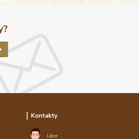
y?
Kontakty
Libor