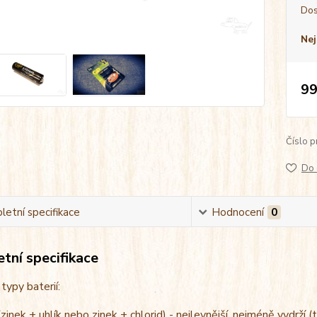
Dos
Nej
99
Číslo p
Do 
etní specifikace
Hodnocení
0
tní specifikace
 typy baterií:
zinek + uhlík nebo zinek + chlorid) - nejlevnější, nejméně vydrží