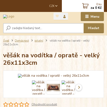
0
ks
CZK
za
0 Kč
Menu
Hledat
Úvod
Domácnost
ostatní
věšák na vodítka / opratě - velký
26x11x3cm
věšák na vodítka / opratě - velký
26x11x3cm
Ohodnotit produkt