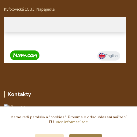
Kvítkovická 1533, Napajedla
Kontakty
Libor
Máme rádi pamlsky a "cookies". Prosíme o odsouhlasení nařízení
eshop(zavináč)waldi.cz
EU.
Více informací zde