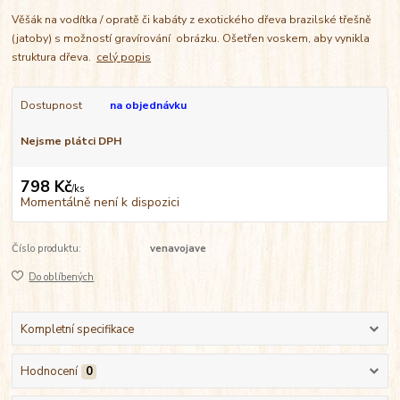
Věšák na vodítka / opratě či kabáty z exotického dřeva brazilské třešně
(jatoby) s možností gravírování obrázku. Ošetřen voskem, aby vynikla
struktura dřeva.
celý popis
Dostupnost
na objednávku
Nejsme plátci DPH
798 Kč
/
ks
Momentálně není k dispozici
Číslo produktu:
venavojave
Do oblíbených
Kompletní specifikace
Hodnocení
0