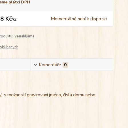
sme plátci DPH
8 Kč
Momentálně není k dispozici
/
ks
roduktu:
venakljama
oblíbených
Komentáře
0
by) s možností gravírování jméno, čísla domu nebo