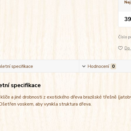
Nej
39
Číslo p
Do 
etní specifikace
Hodnocení
0
tní specifikace
klíče a jiné drobnosti z exotického dřeva brazilské třešně (jato
Ošetřen voskem, aby vynikla struktura dřeva.