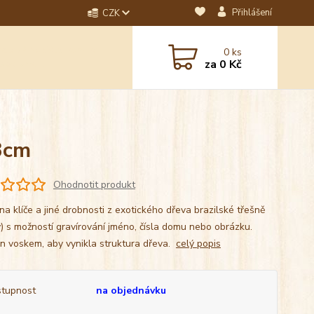
Přihlášení
CZK
dotaz? Napište nám na
0
ks
ebo email.
za
0 Kč
3cm
Ohodnotit produkt
na klíče a jiné drobnosti z exotického dřeva brazilské třešně
y) s možností gravírování jméno, čísla domu nebo obrázku.
n voskem, aby vynikla struktura dřeva.
celý popis
tupnost
na objednávku