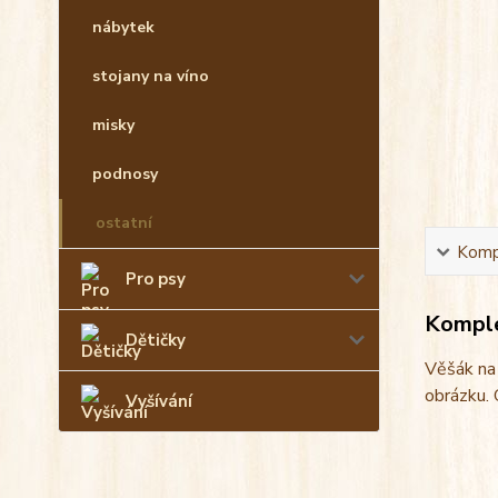
nábytek
stojany na víno
misky
podnosy
ostatní
Kompl
Pro psy
Komple
Dětičky
Věšák na 
obrázku. 
Vyšívání