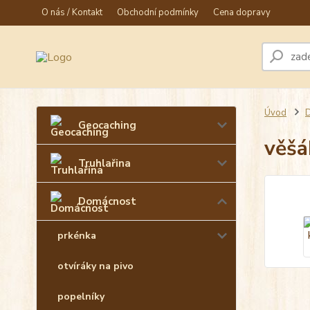
O nás / Kontakt
Obchodní podmínky
Cena dopravy
Úvod
Geocaching
věšá
Truhlařina
Domácnost
prkénka
otvíráky na pivo
popelníky