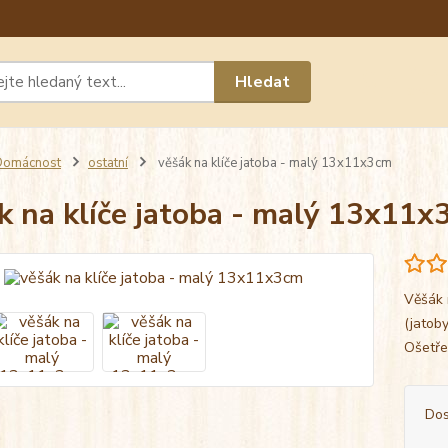
Máte 
Hledat
chat n
Domácnost
ostatní
věšák na klíče jatoba - malý 13x11x3cm
k na klíče jatoba - malý 13x11x
Věšák 
(jatob
Ošetře
Dos