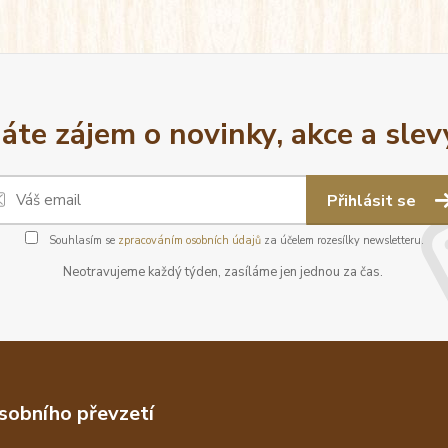
áte zájem o novinky, akce a slev
Přihlásit se
Souhlasím se
zpracováním osobních údajů
za účelem rozesílky newsletteru.
Neotravujeme každý týden, zasíláme jen jednou za čas.
sobního převzetí