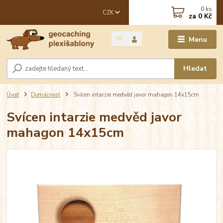
0
ks
CZK
za
0 Kč
Menu
Hledat
Úvod
Domácnost
Svícen intarzie medvěd javor mahagon 14x15cm
Svícen intarzie medvěd javor
mahagon 14x15cm