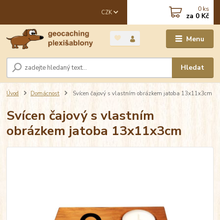
0
ks
CZK
za
0 Kč
Menu
Hledat
Úvod
Domácnost
Svícen čajový s vlastním obrázkem jatoba 13x11x3cm
Svícen čajový s vlastním
obrázkem jatoba 13x11x3cm