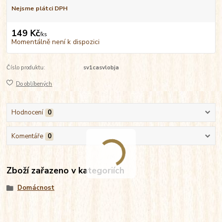
Nejsme plátci DPH
149 Kč
/
ks
Momentálně není k dispozici
Číslo produktu:
sv1casvlobja
Do oblíbených
Hodnocení
0
Komentáře
0
Zboží zařazeno v kategoriích
Domácnost