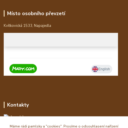
Místo osobního převzetí
Kvítkovická 1533, Napajedla
Kontakty
Libor
Máme rádi pamlsky a "cookies". Prosíme o odsouhlasení nařízení