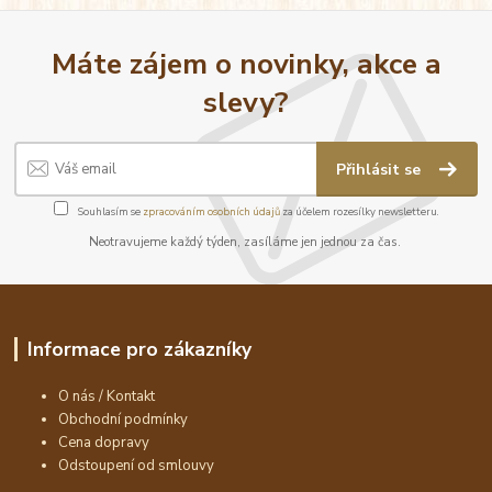
Máte zájem o novinky, akce a
slevy?
Přihlásit se
Souhlasím se
zpracováním osobních údajů
za účelem rozesílky newsletteru.
Neotravujeme každý týden, zasíláme jen jednou za čas.
Informace pro zákazníky
O nás / Kontakt
Obchodní podmínky
Cena dopravy
Odstoupení od smlouvy