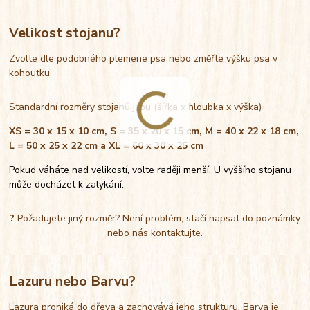
Velikost stojanu?
Zvolte dle podobného plemene psa nebo změřte výšku psa v
kohoutku.
Standardní rozměry stojanů jsou (šířka x hloubka x výška)
XS = 30 x 15 x 10 cm, S = 35 x 20 x 15 cm, M = 40 x 22 x 18 cm,
L = 50 x 25 x 22 cm a XL = 60 x 30 x 25 cm
Pokud váháte nad velikostí, volte raději menší. U vyššího stojanu
může docházet k zalykání.
?
Požadujete jiný rozměr? Není problém, stačí napsat do poznámky
nebo nás kontaktujte.
Lazuru nebo Barvu?
Lazura proniká do dřeva a zachovává jeho strukturu. Barva je