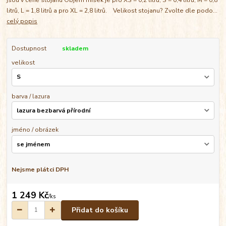
litrů, L = 1,8 litrů a pro XL = 2,8 litrů. Velikost stojanu? Zvolte dle podo...
celý popis
Dostupnost
skladem
velikost
barva / lazura
jméno / obrázek
Nejsme plátci DPH
1 249 Kč
/
ks
Přidat do košíku