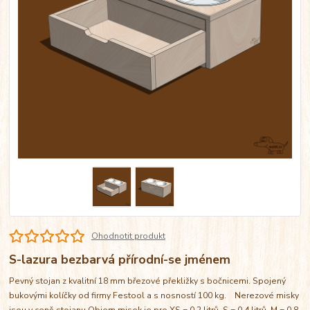
Ohodnotit produkt
S-lazura bezbarvá přírodní-se jménem
Pevný stojan z kvalitní 18 mm březové překližky s bočnicemi. Spojený
bukovými kolíčky od firmy Festool a s nosností 100 kg. Nerezové misky
jsou v ceně stojanu Objem misek je pro XS = 0,2 litrů, S = 0,4 litrů, M = 0,8