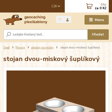
0
ks
CZK
za
0 Kč
Menu
Hledat
Úvod
Pro psy
stojany na misky
stojan dvou-miskový šuplíkový
stojan dvou-miskový šuplíkový