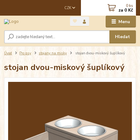
0
ks
CZK
za
0 Kč
Menu
Hledat
Úvod
Pro psy
stojany na misky
stojan dvou-miskový šuplíkový
stojan dvou-miskový šuplíkový