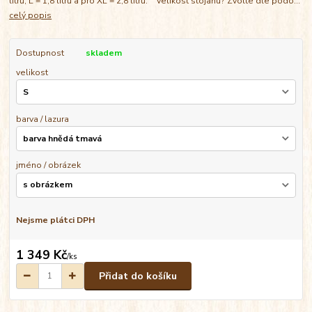
litrů, L = 1,8 litrů a pro XL = 2,8 litrů. Velikost stojanu? Zvolte dle podo...
celý popis
Dostupnost
skladem
velikost
barva / lazura
jméno / obrázek
Nejsme plátci DPH
1 349 Kč
/
ks
Přidat do košíku