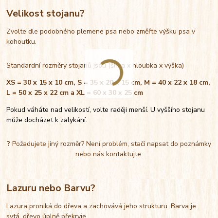
Velikost stojanu?
Zvolte dle podobného plemene psa nebo změřte výšku psa v
kohoutku.
Standardní rozměry stojanů jsou (šířka x hloubka x výška)
XS = 30 x 15 x 10 cm, S = 35 x 20 x 15 cm, M = 40 x 22 x 18 cm,
L = 50 x 25 x 22 cm a XL = 60 x 30 x 25 cm
Pokud váháte nad velikostí, volte raději menší. U vyššího stojanu
může docházet k zalykání.
?
Požadujete jiný rozměr? Není problém, stačí napsat do poznámky
nebo nás kontaktujte.
Lazuru nebo Barvu?
Lazura proniká do dřeva a zachovává jeho strukturu. Barva je
sytá, dřevo úplně překryje