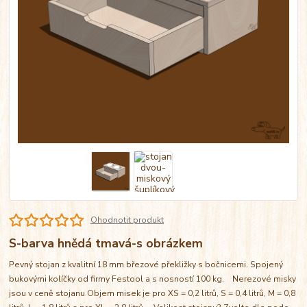
Ohodnotit produkt
S-barva hnědá tmavá-s obrázkem
Pevný stojan z kvalitní 18 mm březové překližky s bočnicemi. Spojený
bukovými kolíčky od firmy Festool a s nosností 100 kg. Nerezové misky
jsou v ceně stojanu Objem misek je pro XS = 0,2 litrů, S = 0,4 litrů, M = 0,8