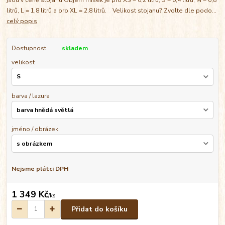
litrů, L = 1,8 litrů a pro XL = 2,8 litrů. Velikost stojanu? Zvolte dle podo...
celý popis
Dostupnost
skladem
velikost
barva / lazura
jméno / obrázek
Nejsme plátci DPH
1 349 Kč
/
ks
Přidat do košíku