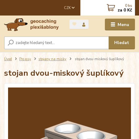
0
ks
CZK
za
0 Kč
Menu
Hledat
Úvod
Pro psy
stojany na misky
stojan dvou-miskový šuplíkový
stojan dvou-miskový šuplíkový