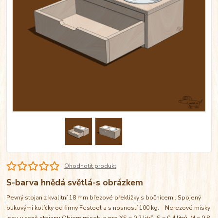
Ohodnotit produkt
S-barva hnědá světlá-s obrázkem
Pevný stojan z kvalitní 18 mm březové překližky s bočnicemi. Spojený
bukovými kolíčky od firmy Festool a s nosností 100 kg. Nerezové misky
jsou v ceně stojanu Objem misek je pro XS = 0,2 litrů, S = 0,4 litrů, M = 0,8