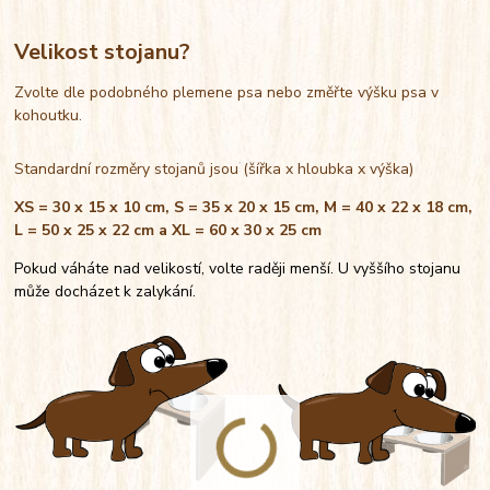
Velikost stojanu?
Zvolte dle podobného plemene psa nebo změřte výšku psa v
kohoutku.
Standardní rozměry stojanů jsou (šířka x hloubka x výška)
XS = 30 x 15 x 10 cm, S = 35 x 20 x 15 cm, M = 40 x 22 x 18 cm,
L = 50 x 25 x 22 cm a XL = 60 x 30 x 25 cm
Pokud váháte nad velikostí, volte raději menší. U vyššího stojanu
může docházet k zalykání.