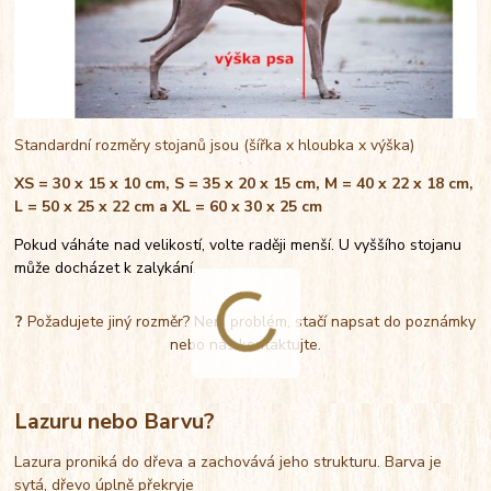
Standardní rozměry stojanů jsou (šířka x hloubka x výška)
XS = 30 x 15 x 10 cm, S = 35 x 20 x 15 cm, M = 40 x 22 x 18 cm,
L = 50 x 25 x 22 cm a XL = 60 x 30 x 25 cm
Pokud váháte nad velikostí, volte raději menší. U vyššího stojanu
může docházet k zalykání.
?
Požadujete jiný rozměr? Není problém, stačí napsat do poznámky
nebo nás kontaktujte.
Lazuru nebo Barvu?
Lazura proniká do dřeva a zachovává jeho strukturu. Barva je
sytá, dřevo úplně překryje