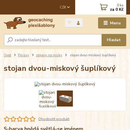
0
ks
CZK
za
0 Kč
Menu
Hledat
Úvod
Pro psy
stojany na misky
stojan dvou-miskový šuplíkový
stojan dvou-miskový šuplíkový
Ohodnotit produkt
S-barva hnědá světlá-se jménem