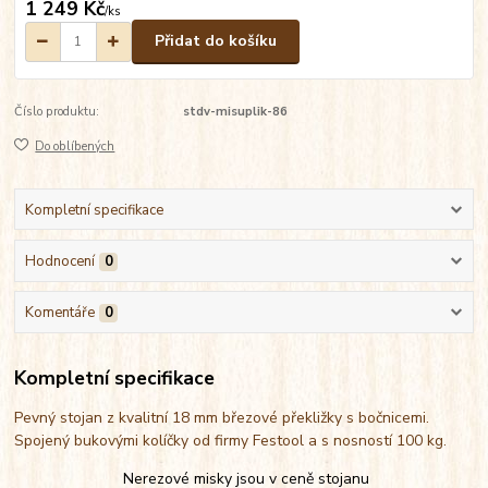
1 249 Kč
/
ks
Přidat do košíku
Číslo produktu:
stdv-misuplik-86
Do oblíbených
Kompletní specifikace
Hodnocení
0
Komentáře
0
Kompletní specifikace
Pevný stojan z kvalitní 18 mm březové překližky s bočnicemi.
Spojený bukovými kolíčky od firmy Festool a s nosností 100 kg.
Nerezové misky jsou v ceně stojanu