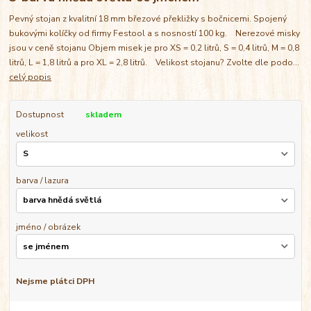
Pevný stojan z kvalitní 18 mm březové překližky s bočnicemi. Spojený
bukovými kolíčky od firmy Festool a s nosností 100 kg. Nerezové misky
jsou v ceně stojanu Objem misek je pro XS = 0,2 litrů, S = 0,4 litrů, M = 0,8
litrů, L = 1,8 litrů a pro XL = 2,8 litrů. Velikost stojanu? Zvolte dle podo...
celý popis
Dostupnost
skladem
velikost
barva / lazura
jméno / obrázek
Nejsme plátci DPH