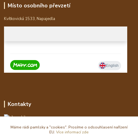
Místo osobního převzetí
Kvítkovická 1533, Napajedla
Kontakty
Libor
Máme rádi pamlsky a "cookies". Prosíme o odsouhlasení nařízení
eshop(zavináč)waldi.cz
EU.
Více informací zde