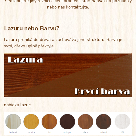
?
Požadujete jiný rozměr? Není problém, stačí napsat do poznámky
nebo nás kontaktujte.
Lazuru nebo Barvu?
Lazura proniká do dřeva a zachovává jeho strukturu. Barva je
sytá, dřevo úplně překryje
nabídka lazur: