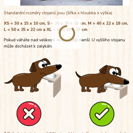
Standardní rozměry stojanů jsou (šířka x hloubka x výška)
XS = 30 x 15 x 10 cm, S = 35 x 20 x 15 cm, M = 40 x 22 x 18 cm,
L = 50 x 25 x 22 cm a XL = 60 x 30 x 25 cm
Pokud váháte nad velikostí, volte raději menší. U vyššího stojanu
může docházet k zalykání.