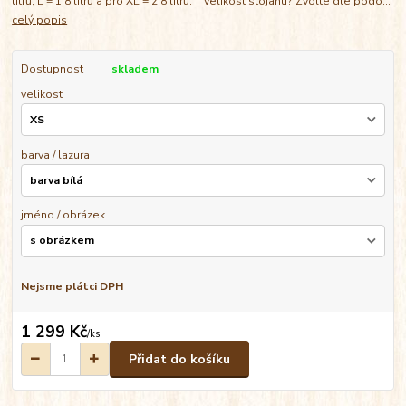
litrů, L = 1,8 litrů a pro XL = 2,8 litrů. Velikost stojanu? Zvolte dle podo...
celý popis
Dostupnost
skladem
velikost
barva / lazura
jméno / obrázek
Nejsme plátci DPH
1 299 Kč
/
ks
Přidat do košíku