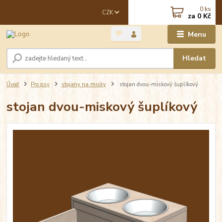
0
ks
CZK
za
0 Kč
Menu
Hledat
Úvod
Pro psy
stojany na misky
stojan dvou-miskový šuplíkový
stojan dvou-miskový šuplíkový