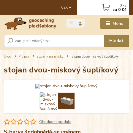
0
ks
CZK
za
0 Kč
Menu
Hledat
Úvod
Pro psy
stojany na misky
stojan dvou-miskový šuplíkový
stojan dvou-miskový šuplíkový
Ohodnotit produkt
S-barva šedohnědá-se jménem