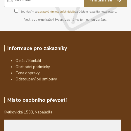
Přihlásit se
Souhlasím se
zpracováním osobních údajů
za účelem rozesílky newsletteru.
Neotravujeme každý týden, zasíláme jen jednou za čas.
Informace pro zákazníky
O nás / Kontakt
Obchodní podmínky
Cena dopravy
Odstoupení od smlouvy
Místo osobního převzetí
Kvítkovická 1533, Napajedla