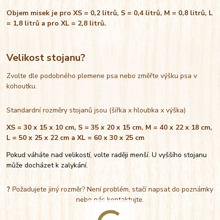
Objem misek je pro XS = 0,2 litrů, S = 0,4 litrů, M = 0,8 litrů, L
= 1,8 litrů a pro XL = 2,8 litrů.
Velikost stojanu?
Zvolte dle podobného plemene psa nebo změřte výšku psa v
kohoutku.
Standardní rozměry stojanů jsou (šířka x hloubka x výška)
XS = 30 x 15 x 10 cm, S = 35 x 20 x 15 cm, M = 40 x 22 x 18 cm,
L = 50 x 25 x 22 cm a XL = 60 x 30 x 25 cm
Pokud váháte nad velikostí, volte raději menší. U vyššího stojanu
může docházet k zalykání.
?
Požadujete jiný rozměr? Není problém, stačí napsat do poznámky
nebo nás kontaktujte.