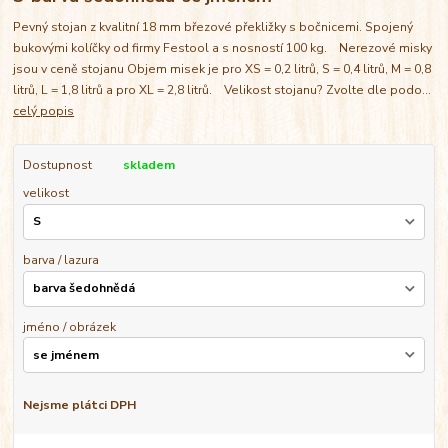
Pevný stojan z kvalitní 18 mm březové překližky s bočnicemi. Spojený
bukovými kolíčky od firmy Festool a s nosností 100 kg. Nerezové misky
jsou v ceně stojanu Objem misek je pro XS = 0,2 litrů, S = 0,4 litrů, M = 0,8
litrů, L = 1,8 litrů a pro XL = 2,8 litrů. Velikost stojanu? Zvolte dle podo...
celý popis
Dostupnost
skladem
velikost
barva / lazura
jméno / obrázek
Nejsme plátci DPH