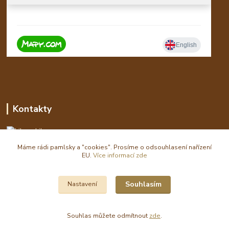
Kontakty
Libor
Máme rádi pamlsky a "cookies". Prosíme o odsouhlasení nařízení
eshop(zavináč)waldi.cz
EU.
Více informací zde
Souhlasím
Nastavení
Souhlas můžete odmítnout
zde
.
Vytvořeno na
Eshop-rychle.cz