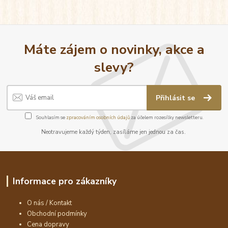
Máte zájem o novinky, akce a
slevy?
Přihlásit se
Souhlasím se
zpracováním osobních údajů
za účelem rozesílky newsletteru.
Neotravujeme každý týden, zasíláme jen jednou za čas.
Informace pro zákazníky
O nás / Kontakt
Obchodní podmínky
Cena dopravy