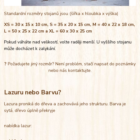
Standardní rozměry stojanů jsou (šířka x hloubka x výška)
XS = 30 x 15 x 10 cm, S = 35 x 20 x 15 cm, M = 40 x 22 x 18 cm,
L = 50 x 25 x 22 cm a XL = 60 x 30 x 25 cm
Pokud váháte nad velikostí, volte raději menší. U vyššího stojanu
může docházet k zalykání.
?
Požadujete jiný rozměr? Není problém, stačí napsat do poznámky
nebo nás kontaktujte.
Lazuru nebo Barvu?
Lazura proniká do dřeva a zachovává jeho strukturu. Barva je
sytá, dřevo úplně překryje
nabídka lazur: