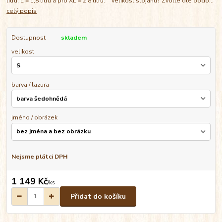
litrů, L = 1,8 litrů a pro XL = 2,8 litrů. Velikost stojanu? Zvolte dle podo...
celý popis
Dostupnost
skladem
velikost
barva / lazura
jméno / obrázek
Nejsme plátci DPH
1 149 Kč
/
ks
Přidat do košíku