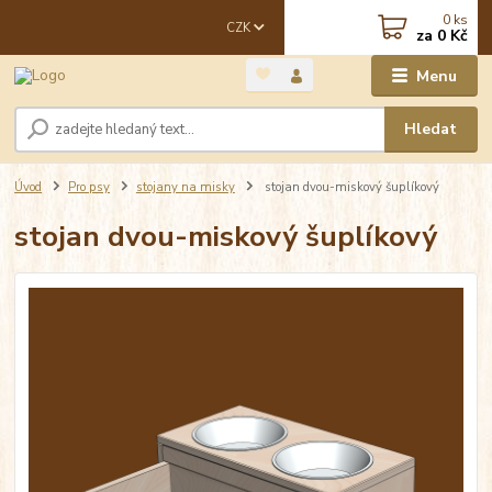
0
ks
CZK
za
0 Kč
Menu
Hledat
Úvod
Pro psy
stojany na misky
stojan dvou-miskový šuplíkový
stojan dvou-miskový šuplíkový