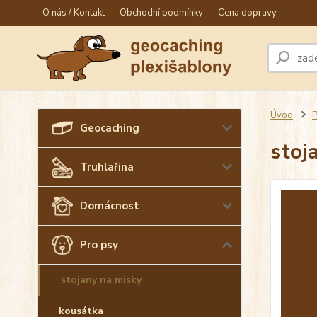
O nás / Kontakt
Obchodní podmínky
Cena dopravy
Úvod
P
Geocaching
stoj
Truhlařina
Domácnost
Pro psy
stojany na misky
kousátka