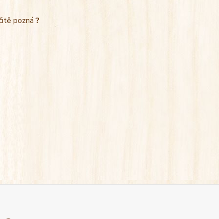
rčitě pozná
?