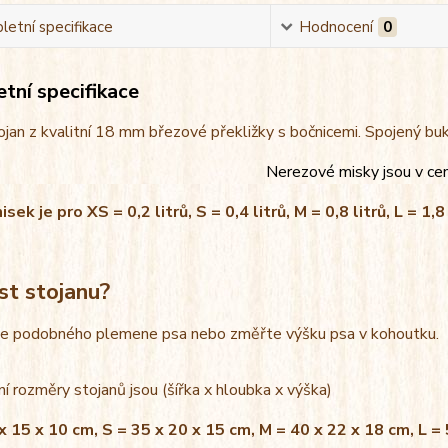
etní specifikace
Hodnocení
0
tní specifikace
jan z kvalitní 18 mm březové překližky s bočnicemi. Spojený bu
Nerezové misky jsou v ce
ek je pro XS = 0,2 litrů, S = 0,4 litrů, M = 0,8 litrů, L = 1,8 
st stojanu?
le podobného plemene psa nebo změřte výšku psa v kohoutku.
í rozměry stojanů jsou (šířka x hloubka x výška)
x 15 x 10 cm, S = 35 x 20 x 15 cm, M = 40 x 22 x 18 cm, L =