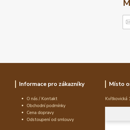
M
Informace pro zákazníky
Místo o
O nás / Kontakt
Kvítkovická 
Obchodní podmínky
Cena dopravy
Odstoupení od smlouvy