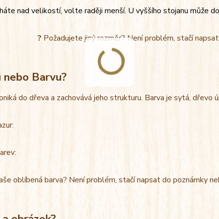
áte nad velikostí, volte raději menší. U vyššího stojanu může do
?
Požadujete jiný rozměr? Není problém, stačí napsa
u nebo Barvu?
oniká do dřeva a zachovává jeho strukturu. Barva je sytá, dřevo 
azur:
arev:
aše oblíbená barva? Není problém, stačí napsat do poznámky ne
 a obrázek?