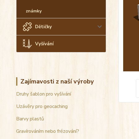
známky
Dětičky
Vyšívání
Zajímavosti z naší výroby
Druhy šablon pro vyšívání
Uzávěry pro geocaching
Barvy plastů
Gravírováním nebo frézování?