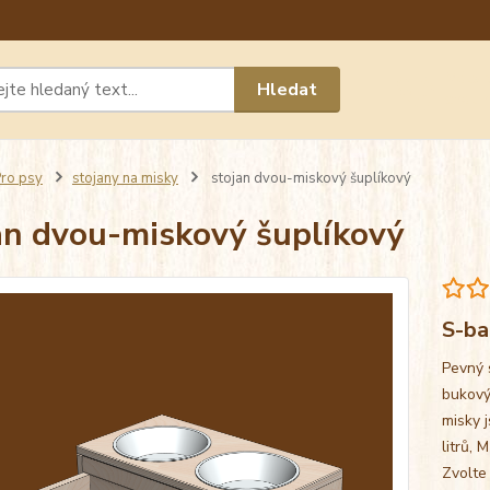
Máte 
Hledat
chat n
ro psy
stojany na misky
stojan dvou-miskový šuplíkový
an dvou-miskový šuplíkový
S-ba
Pevný 
bukový
misky j
litrů, 
Zvolte