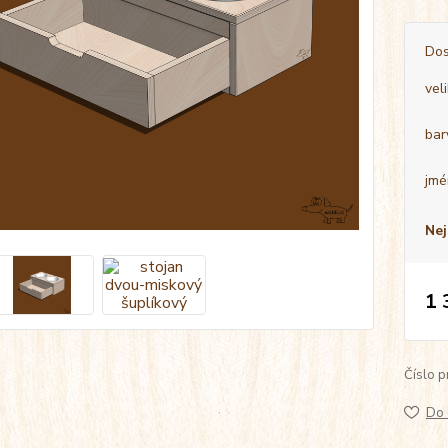
Dos
vel
bar
jmé
Nej
1 
Číslo p
Do 