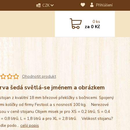
Přihlášení
CZK
dotaz? Napište nám na
0
ks
ebo email.
za
0 Kč
Ohodnotit produkt
rva šedá světlá-se jménem a obrázkem
stojan z kvalitní 18 mm březové překližky s bočnicemi. Spojený
mi kolíčky od firmy Festool a s nosností 100 kg. Nerezové
sou v ceně stojanu Objem misek je pro XS = 0,2 litrů, S = 0,4
M = 0,8 litrů, L = 1,8 litrů a pro XL = 2,8 litrů. Velikost stojanu?
 dle podo...
celý popis