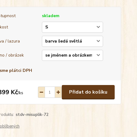
tupnost
skladem
ikost
va / lazura
no / obrázek
sme plátci DPH
399 Kč
Přidat do košíku
/
ks
roduktu:
stdv-misuplik-72
oblíbených