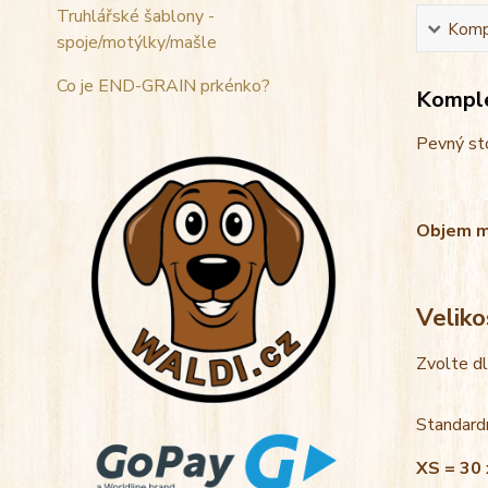
Truhlářské šablony -
Kompl
spoje/motýlky/mašle
Co je END-GRAIN prkénko?
Komple
Pevný sto
Objem mis
Veliko
Zvolte d
Standardn
XS = 30 