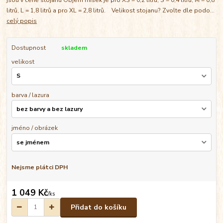
litrů, L = 1,8 litrů a pro XL = 2,8 litrů. Velikost stojanu? Zvolte dle podo...
celý popis
Dostupnost
skladem
velikost
barva / lazura
jméno / obrázek
Nejsme plátci DPH
1 049 Kč
/
ks
Přidat do košíku