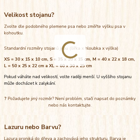
Velikost stojanu?
Zvolte dle podobného plemene psa nebo změřte výšku psa v
kohoutku.
Standardní rozměry stojanů jsou (šířka x hloubka x výška)
XS = 30 x 15 x 10 cm, S = 35 x 20 x 15 cm, M = 40 x 22 x 18 cm,
L = 50 x 25 x 22 cm a XL = 60 x 30 x 25 cm
Pokud váháte nad velikostí, volte raději menší. U vyššího stojanu
může docházet k zalykání.
?
Požadujete jiný rozměr? Není problém, stačí napsat do poznámky
nebo nás kontaktujte.
Lazuru nebo Barvu?
Lazura proniká do dřeva a zachovává jeho strukturu. Barva je