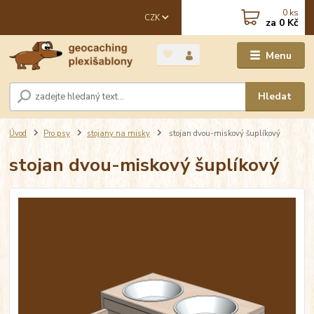
0
ks
CZK
za
0 Kč
Menu
Hledat
Úvod
Pro psy
stojany na misky
stojan dvou-miskový šuplíkový
stojan dvou-miskový šuplíkový