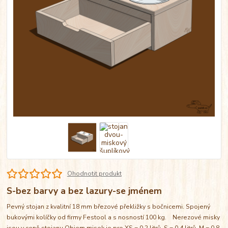
Ohodnotit produkt
S-bez barvy a bez lazury-se jménem
Pevný stojan z kvalitní 18 mm březové překližky s bočnicemi. Spojený
bukovými kolíčky od firmy Festool a s nosností 100 kg. Nerezové misky
jsou v ceně stojanu Objem misek je pro XS = 0,2 litrů, S = 0,4 litrů, M = 0,8