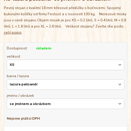
Pevný stojan z kvalitní 18 mm březové překližky s bočnicemi. Spojený
bukovými kolíčky od firmy Festool a s nosností 100 kg. Nerezové misky
jsou v ceně stojanu Objem misek je pro XS = 0,2 litrů, S = 0,4 litrů, M = 0,8
litrů, L = 1,8 litrů a pro XL = 2,8 litrů. Velikost stojanu? Zvolte dle podo...
celý popis
Dostupnost
skladem
velikost
barva / lazura
jméno / obrázek
Nejsme plátci DPH