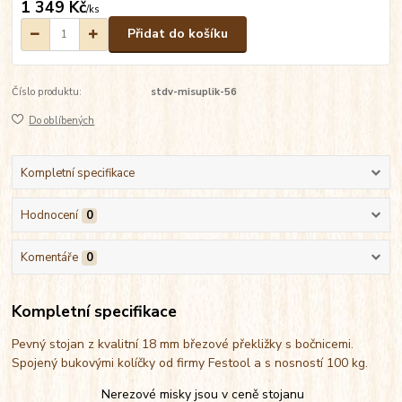
1 349 Kč
/
ks
Přidat do košíku
Číslo produktu:
stdv-misuplik-56
Do oblíbených
Kompletní specifikace
Hodnocení
0
Komentáře
0
Kompletní specifikace
Pevný stojan z kvalitní 18 mm březové překližky s bočnicemi.
Spojený bukovými kolíčky od firmy Festool a s nosností 100 kg.
Nerezové misky jsou v ceně stojanu