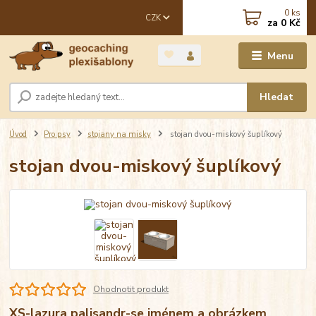
0
ks
CZK
za
0 Kč
Menu
Hledat
Úvod
Pro psy
stojany na misky
stojan dvou-miskový šuplíkový
stojan dvou-miskový šuplíkový
Ohodnotit produkt
XS-lazura palisandr-se jménem a obrázkem