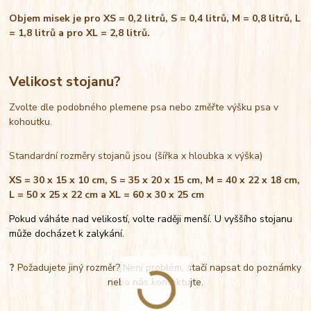
Objem misek je pro XS = 0,2 litrů, S = 0,4 litrů, M = 0,8 litrů, L
= 1,8 litrů a pro XL = 2,8 litrů.
Velikost stojanu?
Zvolte dle podobného plemene psa nebo změřte výšku psa v
kohoutku.
Standardní rozměry stojanů jsou (šířka x hloubka x výška)
XS = 30 x 15 x 10 cm, S = 35 x 20 x 15 cm, M = 40 x 22 x 18 cm,
L = 50 x 25 x 22 cm a XL = 60 x 30 x 25 cm
Pokud váháte nad velikostí, volte raději menší. U vyššího stojanu
může docházet k zalykání.
?
Požadujete jiný rozměr? Není problém, stačí napsat do poznámky
nebo nás kontaktujte.