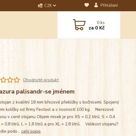
Přihlášení
CZK
dotaz? Napište nám na
0
ks
ebo email.
za
0 Kč
Ohodnotit produkt
azura palisandr-se jménem
stojan z kvalitní 18 mm březové překližky s bočnicemi. Spojený
mi kolíčky od firmy Festool a s nosností 100 kg. Nerezové
sou v ceně stojanu Objem misek je pro XS = 0,2 litrů, S = 0,4
M = 0,8 litrů, L = 1,8 litrů a pro XL = 2,8 litrů. Velikost stojanu?
 dle podo...
celý popis