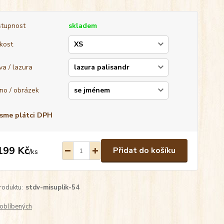
tupnost
skladem
ikost
va / lazura
no / obrázek
sme plátci DPH
199 Kč
Přidat do košíku
/
ks
roduktu:
stdv-misuplik-54
oblíbených