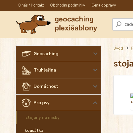
O nás / Kontakt
Obchodní podmínky
Cena dopravy
Úvod
P
Geocaching
stoj
Truhlařina
Domácnost
Pro psy
stojany na misky
kousátka