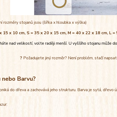
í rozměry stojanů jsou (šířka x hloubka x výška)
x 15 x 10 cm, S = 35 x 20 x 15 cm, M = 40 x 22 x 18 cm, L =
áte nad velikostí, volte raději menší. U vyššího stojanu může do
?
Požadujete jiný rozměr? Není problém, stačí napsa
u nebo Barvu?
oniká do dřeva a zachovává jeho strukturu. Barva je sytá, dřevo 
azur: