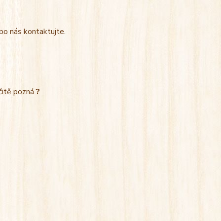
bo nás kontaktujte.
rčitě pozná
?