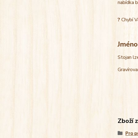
nabídka b
?
Chybí V
Jméno
Stojan lz
Gravírova
Zboží 
Pro p