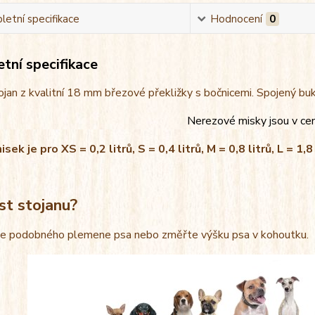
etní specifikace
Hodnocení
0
tní specifikace
jan z kvalitní 18 mm březové překližky s bočnicemi. Spojený bu
Nerezové misky jsou v ce
ek je pro XS = 0,2 litrů, S = 0,4 litrů, M = 0,8 litrů, L = 1,8 
st stojanu?
le podobného plemene psa nebo změřte výšku psa v kohoutku.