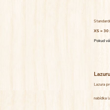
Standardn
XS = 30 
Pokud váh
Lazur
Lazura pr
nabídka l