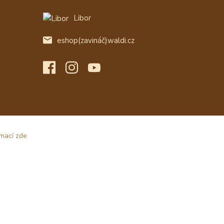
Libor
eshop(zavináč)waldi.cz
rmací zde
Vytvořeno na
Eshop-rychle.cz