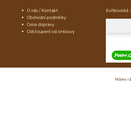
O nás / Kontakt
Kvítkovická 
Obchodní podmínky
Cena dopravy
Odstoupení od smlouvy
Máme rád