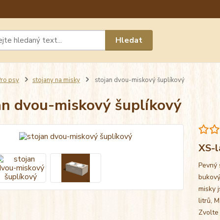
Máte 
Hledat
chat n
ro psy
stojany na misky
stojan dvou-miskový šuplíkový
an dvou-miskový šuplíkový
XS-l
Pevný 
bukový
misky j
litrů, 
Zvolte