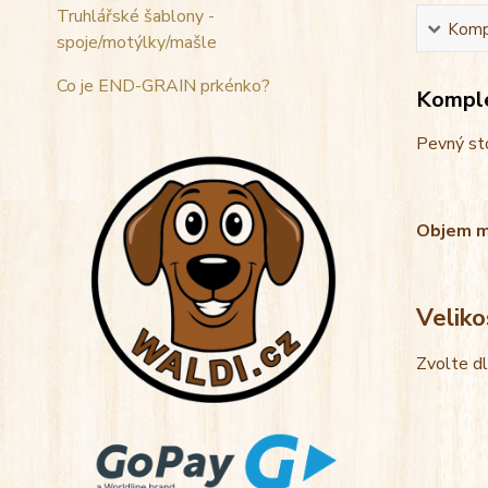
Truhlářské šablony -
Kompl
spoje/motýlky/mašle
Co je END-GRAIN prkénko?
Komple
Pevný sto
Objem mis
Veliko
Zvolte d