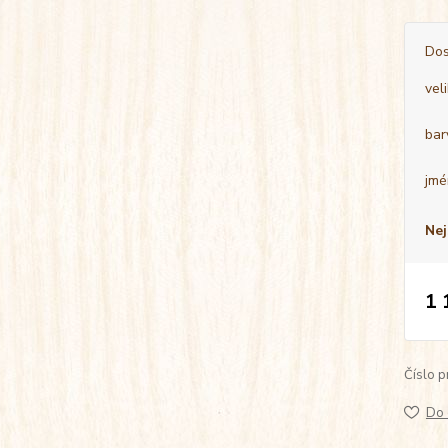
Dos
vel
bar
jmé
Nej
1 
Číslo p
Do 