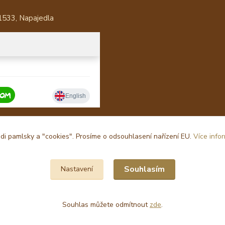
1533, Napajedla
i pamlsky a "cookies". Prosíme o odsouhlasení nařízení EU.
Více info
Souhlasím
Nastavení
Souhlas můžete odmítnout
zde
.