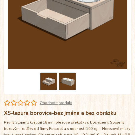
Ohodnotit produkt
XS-lazura borovice-bez jména a bez obrázku
Pevný stojan z kvalitní 18 mm březové překližky s bočnicemi. Spojený
bukovými kolíčky od firmy Festool a s nosností 100 kg. Nerezové misky
jsou v ceně stojanu Objem misek je pro XS = 0,2 litrů, S = 0,4 litrů, M = 0,8