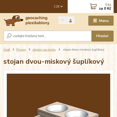
0
ks
CZK
za
0 Kč
Menu
Hledat
Úvod
Pro psy
stojany na misky
stojan dvou-miskový šuplíkový
stojan dvou-miskový šuplíkový