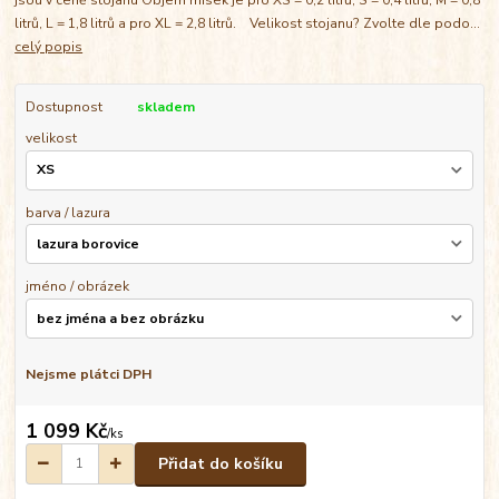
litrů, L = 1,8 litrů a pro XL = 2,8 litrů. Velikost stojanu? Zvolte dle podo...
celý popis
Dostupnost
skladem
velikost
barva / lazura
jméno / obrázek
Nejsme plátci DPH
1 099 Kč
/
ks
Přidat do košíku