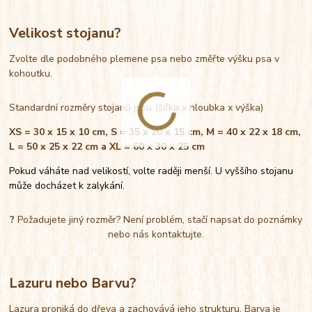
Velikost stojanu?
Zvolte dle podobného plemene psa nebo změřte výšku psa v
kohoutku.
Standardní rozměry stojanů jsou (šířka x hloubka x výška)
XS = 30 x 15 x 10 cm, S = 35 x 20 x 15 cm, M = 40 x 22 x 18 cm,
L = 50 x 25 x 22 cm a XL = 60 x 30 x 25 cm
Pokud váháte nad velikostí, volte raději menší. U vyššího stojanu
může docházet k zalykání.
?
Požadujete jiný rozměr? Není problém, stačí napsat do poznámky
nebo nás kontaktujte.
Lazuru nebo Barvu?
Lazura proniká do dřeva a zachovává jeho strukturu. Barva je