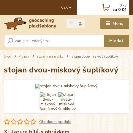
0
ks
CZK
za
0 Kč
Menu
Hledat
Úvod
Pro psy
stojany na misky
stojan dvou-miskový šuplíkový
stojan dvou-miskový šuplíkový
Ohodnotit produkt
XL-lazura bílá-s obrázkem