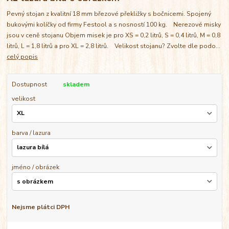
Pevný stojan z kvalitní 18 mm březové překližky s bočnicemi. Spojený
bukovými kolíčky od firmy Festool a s nosností 100 kg. Nerezové misky
jsou v ceně stojanu Objem misek je pro XS = 0,2 litrů, S = 0,4 litrů, M = 0,8
litrů, L = 1,8 litrů a pro XL = 2,8 litrů. Velikost stojanu? Zvolte dle podo...
celý popis
Dostupnost
skladem
velikost
barva / lazura
jméno / obrázek
Nejsme plátci DPH