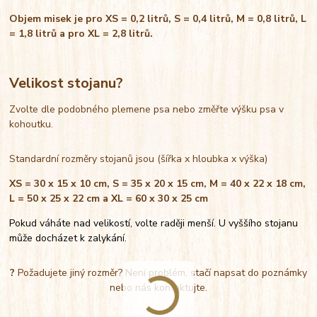
Objem misek je pro XS = 0,2 litrů, S = 0,4 litrů, M = 0,8 litrů, L
= 1,8 litrů a pro XL = 2,8 litrů.
Velikost stojanu?
Zvolte dle podobného plemene psa nebo změřte výšku psa v
kohoutku.
Standardní rozměry stojanů jsou (šířka x hloubka x výška)
XS = 30 x 15 x 10 cm, S = 35 x 20 x 15 cm, M = 40 x 22 x 18 cm,
L = 50 x 25 x 22 cm a XL = 60 x 30 x 25 cm
Pokud váháte nad velikostí, volte raději menší. U vyššího stojanu
může docházet k zalykání.
?
Požadujete jiný rozměr? Není problém, stačí napsat do poznámky
nebo nás kontaktujte.