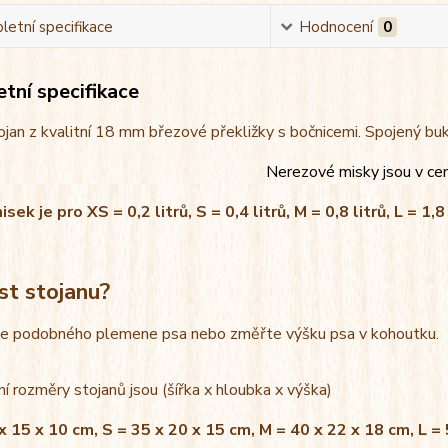
etní specifikace
Hodnocení
0
tní specifikace
jan z kvalitní 18 mm březové překližky s bočnicemi. Spojený bu
Nerezové misky jsou v ce
ek je pro XS = 0,2 litrů, S = 0,4 litrů, M = 0,8 litrů, L = 1,8 
st stojanu?
le podobného plemene psa nebo změřte výšku psa v kohoutku.
í rozměry stojanů jsou (šířka x hloubka x výška)
x 15 x 10 cm, S = 35 x 20 x 15 cm, M = 40 x 22 x 18 cm, L =