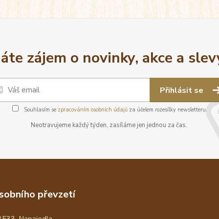
áte zájem o novinky, akce a slev
Přihlásit se
Souhlasím se
zpracováním osobních údajů
za účelem rozesílky newsletteru.
Neotravujeme každý týden, zasíláme jen jednou za čas.
sobního převzetí