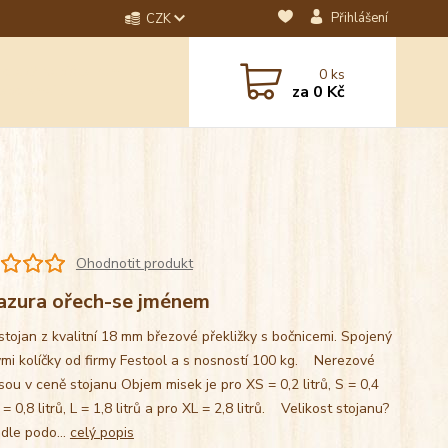
Přihlášení
CZK
dotaz? Napište nám na
0
ks
ebo email.
za
0 Kč
Ohodnotit produkt
azura ořech-se jménem
stojan z kvalitní 18 mm březové překližky s bočnicemi. Spojený
mi kolíčky od firmy Festool a s nosností 100 kg. Nerezové
sou v ceně stojanu Objem misek je pro XS = 0,2 litrů, S = 0,4
M = 0,8 litrů, L = 1,8 litrů a pro XL = 2,8 litrů. Velikost stojanu?
 dle podo...
celý popis