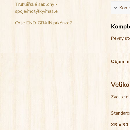
Truhlářské šablony -
Kompl
spoje/motýlky/mašle
Co je END-GRAIN prkénko?
Komple
Pevný sto
Objem mis
Veliko
Zvolte d
Standardn
XS = 30 