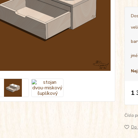
Dos
vel
bar
jmé
Nej
1 
Číslo p
Do 