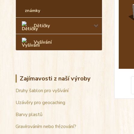
známky
Dětičky
Vyšívání
Zajímavosti z naší výroby
Druhy šablon pro vyšívání
Uzávěry pro geocaching
Barvy plastů
Gravírováním nebo frézování?