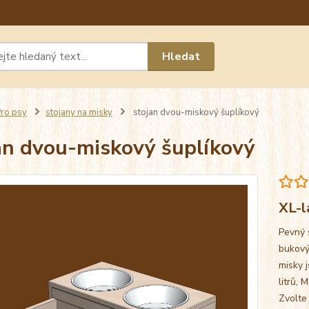
Máte 
Hledat
chat n
ro psy
stojany na misky
stojan dvou-miskový šuplíkový
an dvou-miskový šuplíkový
XL-l
Pevný 
bukový
misky j
litrů, 
Zvolte