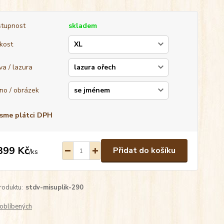
tupnost
skladem
ikost
va / lazura
no / obrázek
sme plátci DPH
399 Kč
Přidat do košíku
/
ks
roduktu:
stdv-misuplik-290
oblíbených