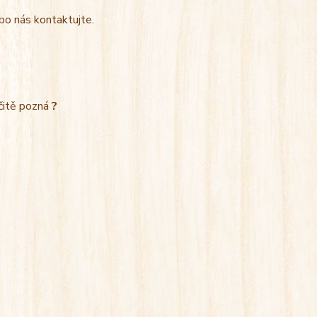
bo nás kontaktujte.
rčitě pozná
?