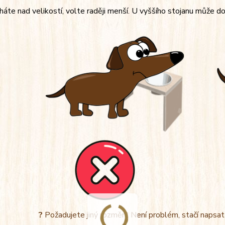
áte nad velikostí, volte raději menší. U vyššího stojanu může do
?
Požadujete jiný rozměr? Není problém, stačí napsa