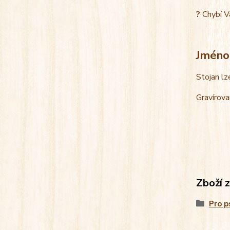
?
Chybí V
Jméno
Stojan lz
Gravírova
Zboží 
Pro p