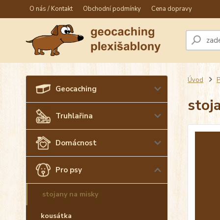
O nás / Kontakt
Obchodní podmínky
Cena dopravy
Úvod
P
Geocaching
stoj
Truhlařina
Domácnost
Pro psy
stojany na misky
kousátka