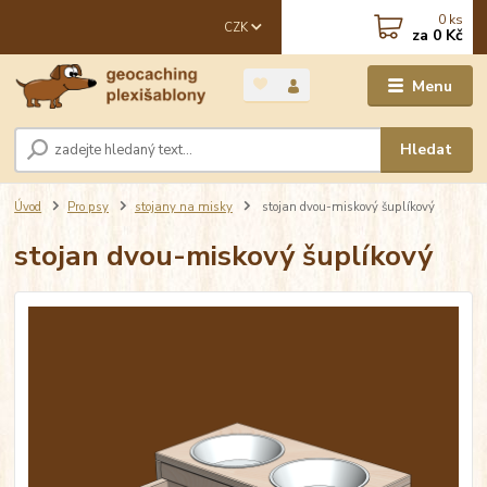
0
ks
CZK
za
0 Kč
Menu
Hledat
Úvod
Pro psy
stojany na misky
stojan dvou-miskový šuplíkový
stojan dvou-miskový šuplíkový