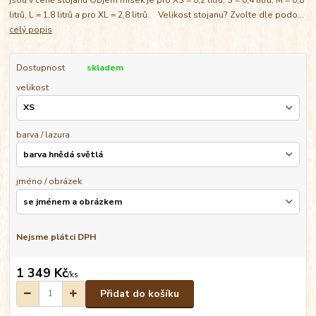
litrů, L = 1,8 litrů a pro XL = 2,8 litrů. Velikost stojanu? Zvolte dle podo...
celý popis
Dostupnost
skladem
velikost
barva / lazura
jméno / obrázek
Nejsme plátci DPH
1 349 Kč
/
ks
Přidat do košíku