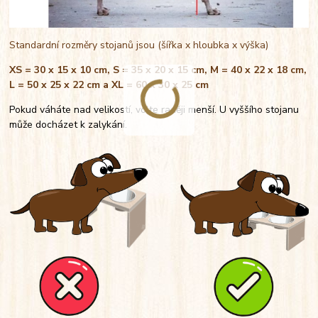
Standardní rozměry stojanů jsou (šířka x hloubka x výška)
XS = 30 x 15 x 10 cm, S = 35 x 20 x 15 cm, M = 40 x 22 x 18 cm,
L = 50 x 25 x 22 cm a XL = 60 x 30 x 25 cm
Pokud váháte nad velikostí, volte raději menší. U vyššího stojanu
může docházet k zalykání.