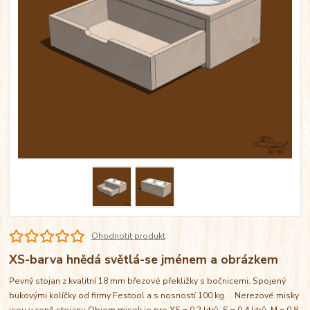
Ohodnotit produkt
XS-barva hnědá světlá-se jménem a obrázkem
Pevný stojan z kvalitní 18 mm březové překližky s bočnicemi. Spojený
bukovými kolíčky od firmy Festool a s nosností 100 kg. Nerezové misky
jsou v ceně stojanu Objem misek je pro XS = 0,2 litrů, S = 0,4 litrů, M = 0,8