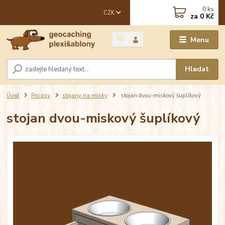
0
ks
CZK
za
0 Kč
Menu
Hledat
Úvod
Pro psy
stojany na misky
stojan dvou-miskový šuplíkový
stojan dvou-miskový šuplíkový