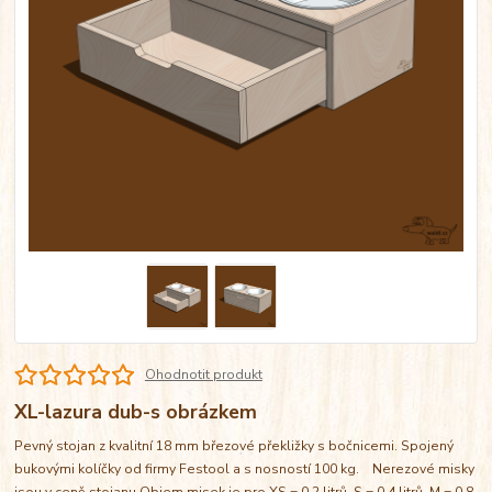
Ohodnotit produkt
XL-lazura dub-s obrázkem
Pevný stojan z kvalitní 18 mm březové překližky s bočnicemi. Spojený
bukovými kolíčky od firmy Festool a s nosností 100 kg. Nerezové misky
jsou v ceně stojanu Objem misek je pro XS = 0,2 litrů, S = 0,4 litrů, M = 0,8