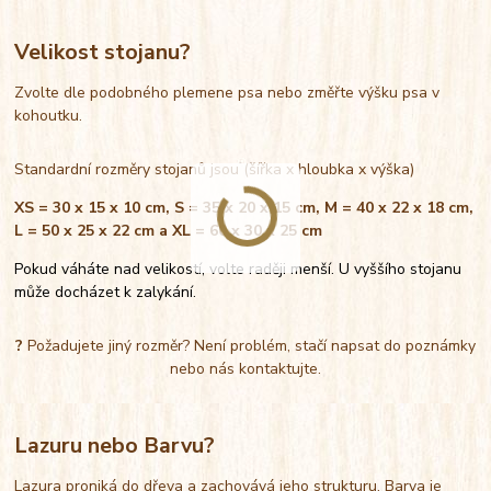
Velikost stojanu?
Zvolte dle podobného plemene psa nebo změřte výšku psa v
kohoutku.
Standardní rozměry stojanů jsou (šířka x hloubka x výška)
XS = 30 x 15 x 10 cm, S = 35 x 20 x 15 cm, M = 40 x 22 x 18 cm,
L = 50 x 25 x 22 cm a XL = 60 x 30 x 25 cm
Pokud váháte nad velikostí, volte raději menší. U vyššího stojanu
může docházet k zalykání.
?
Požadujete jiný rozměr? Není problém, stačí napsat do poznámky
nebo nás kontaktujte.
Lazuru nebo Barvu?
Lazura proniká do dřeva a zachovává jeho strukturu. Barva je