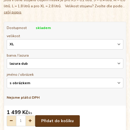
litrů, L = 1,8 litrů a pro XL = 2,8 litrů. Velikost stojanu? Zvolte dle podo...
celý popis
Dostupnost
skladem
velikost
barva / lazura
jméno / obrázek
Nejsme plátci DPH
1 499 Kč
/
ks
Přidat do košíku