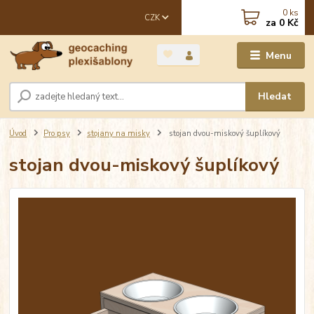
0
ks
CZK
za
0 Kč
Menu
Hledat
Úvod
Pro psy
stojany na misky
stojan dvou-miskový šuplíkový
stojan dvou-miskový šuplíkový