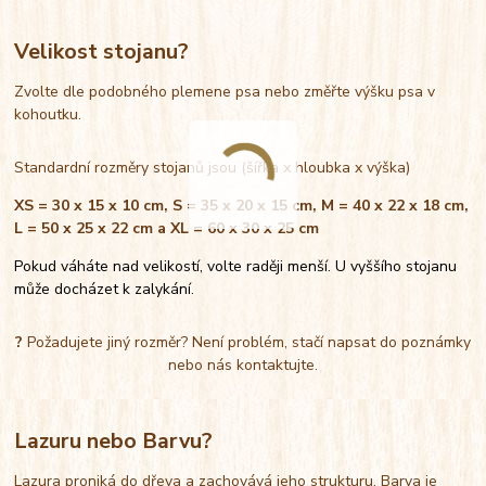
Velikost stojanu?
Zvolte dle podobného plemene psa nebo změřte výšku psa v
kohoutku.
Standardní rozměry stojanů jsou (šířka x hloubka x výška)
XS = 30 x 15 x 10 cm, S = 35 x 20 x 15 cm, M = 40 x 22 x 18 cm,
L = 50 x 25 x 22 cm a XL = 60 x 30 x 25 cm
Pokud váháte nad velikostí, volte raději menší. U vyššího stojanu
může docházet k zalykání.
?
Požadujete jiný rozměr? Není problém, stačí napsat do poznámky
nebo nás kontaktujte.
Lazuru nebo Barvu?
Lazura proniká do dřeva a zachovává jeho strukturu. Barva je