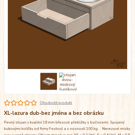
Ohodnotit produkt
XL-lazura dub-bez jména a bez obrázku
Pevný stojan z kvalitní 18 mm březové překližky s bočnicemi. Spojený
bukovými kolíčky od firmy Festool a s nosností 100 kg. Nerezové misky
jsou v ceně stojanu Objem misek je pro XS = 0,2 litrů, S = 0,4 litrů, M = 0,8