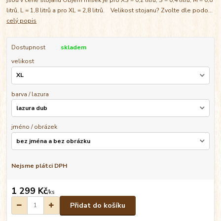
litrů, L = 1,8 litrů a pro XL = 2,8 litrů. Velikost stojanu? Zvolte dle podo...
celý popis
Dostupnost
skladem
velikost
barva / lazura
jméno / obrázek
Nejsme plátci DPH
1 299 Kč
/
ks
Přidat do košíku