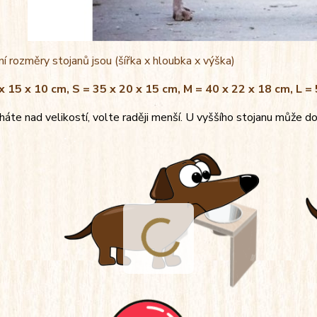
í rozměry stojanů jsou (šířka x hloubka x výška)
x 15 x 10 cm, S = 35 x 20 x 15 cm, M = 40 x 22 x 18 cm, L =
áte nad velikostí, volte raději menší. U vyššího stojanu může do