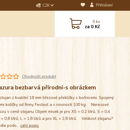
Přihlášení
CZK
dotaz? Napište nám na
0
ks
ebo email.
za
0 Kč
Ohodnotit produkt
azura bezbarvá přírodní-s obrázkem
stojan z kvalitní 18 mm březové překližky s bočnicemi. Spojený
mi kolíčky od firmy Festool a s nosností 100 kg. Nerezové
sou v ceně stojanu Objem misek je pro XS = 0,2 litrů, S = 0,4
M = 0,8 litrů, L = 1,8 litrů a pro XL = 2,8 litrů. Velikost stojanu?
 dle podo...
celý popis