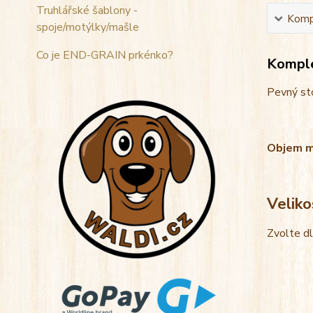
Truhlářské šablony -
Kompl
spoje/motýlky/mašle
Co je END-GRAIN prkénko?
Komple
Pevný sto
Objem mis
Veliko
Zvolte d