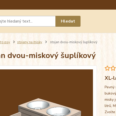
Máte 
Hledat
chat n
ro psy
stojany na misky
stojan dvou-miskový šuplíkový
an dvou-miskový šuplíkový
XL-l
Pevný 
bukový
misky j
litrů, 
Zvolte