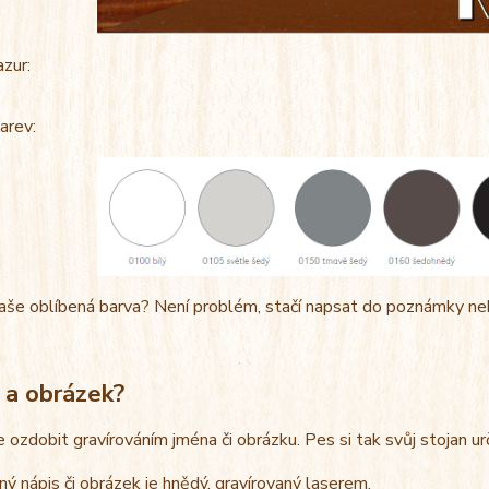
azur:
arev:
aše oblíbená barva? Není problém, stačí napsat do poznámky ne
 a obrázek?
e ozdobit gravírováním jména či obrázku. Pes si tak svůj stojan u
ný nápis či obrázek je hnědý, gravírovaný laserem.