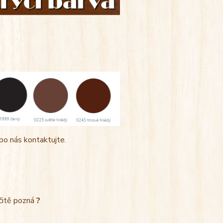
bo nás kontaktujte.
rčitě pozná
?