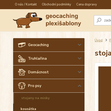
O nás / Kontakt
Obchodní podmínky
Cena dopravy
Úvod
P
Geocaching
stoj
Truhlařina
Domácnost
Pro psy
stojany na misky
kousátka