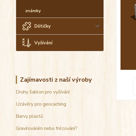
známky
Dětičky
Vyšívání
Zajímavosti z naší výroby
Druhy šablon pro vyšívání
Uzávěry pro geocaching
Barvy plastů
Gravírováním nebo frézování?