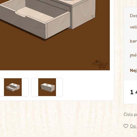
Dos
vel
bar
jmé
Nej
1 
Číslo p
Do 