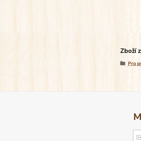
Zboží 
Pro p
M