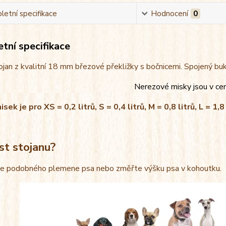
etní specifikace
Hodnocení
0
tní specifikace
jan z kvalitní 18 mm březové překližky s bočnicemi. Spojený bu
Nerezové misky jsou v ce
ek je pro XS = 0,2 litrů, S = 0,4 litrů, M = 0,8 litrů, L = 1,8 
st stojanu?
le podobného plemene psa nebo změřte výšku psa v kohoutku.