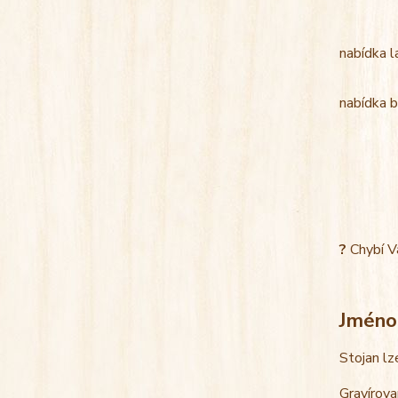
nabídka l
nabídka b
?
Chybí V
Jméno
Stojan lz
Gravírova