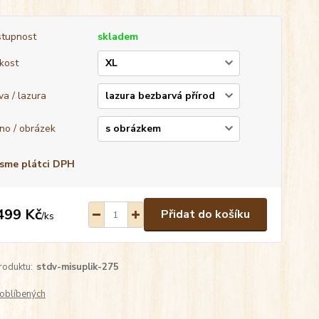
tupnost
skladem
ikost
va / lazura
no / obrázek
sme plátci DPH
499 Kč
Přidat do košíku
/
ks
roduktu:
stdv-misuplik-275
oblíbených